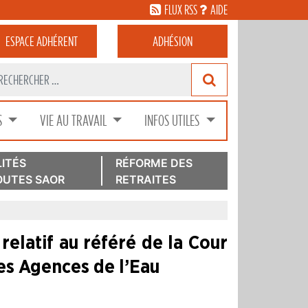
FLUX RSS
AIDE
ESPACE
ADHÉRENT
ADHÉSION
S
VIE AU TRAVAIL
INFOS UTILES
ITÉS
RÉFORME DES
UTES SAOR
RETRAITES
elatif au référé de la Cour
es Agences de l’Eau