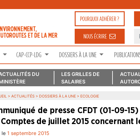
POURQUOI
ADHÉRER ?
NOUS ÉCRIRE
S
CAP-CCP-LDG
DOSSIERS À LA UNE
PUBLICATION
ACTUALITÉS DU
LES GRILLES DE
ACTUAL
MINISTÈRE
SALAIRES
AUTORO
EIL
>
ACTUALITÉS
>
DOSSIERS À LA UNE
>
ECOLOGIE
muniqué de presse CFDT (01-09-15) r
 Comptes de juillet 2015 concernant l
 le
1 septembre 2015