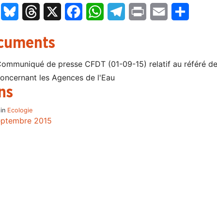
LinkedIn
Bluesky
Threads
X
Facebook
WhatsApp
Telegram
Print
Email
Partage
cuments
ommuniqué de presse CFDT (01-09-15) relatif au référé de
oncernant les Agences de l'Eau
ns
 in
Ecologie
eptembre 2015