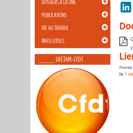
DOSSIERS À LA UNE
PUBLICATIONS
Do
VIE AU TRAVAIL
C
INFOS UTILES
c
Lie
_____ UFETAM-CFDT
Posted
le
1 s