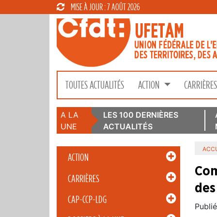
MISE À JOUR : 7 AOÛT 2026
TOUTES ACTUALITÉS
ACTION
CARRIÈRE
A LA
LES 100 DERNIÈRES
UNE
ACTUALITÉS
ACCU
ACTION
Com
CARRIÈRES
des
CAP-CCP-LDG
Publié