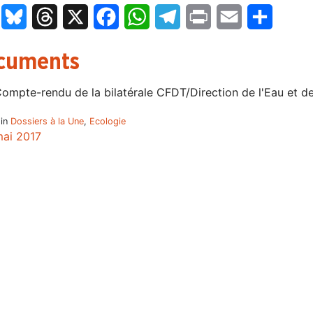
LinkedIn
Bluesky
Threads
X
Facebook
WhatsApp
Telegram
Print
Email
Partage
cuments
ompte-rendu de la bilatérale CFDT/Direction de l'Eau et de
 in
Dossiers à la Une
,
Ecologie
mai 2017