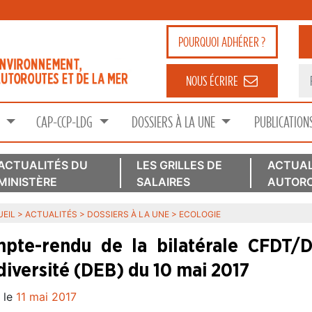
POURQUOI
ADHÉRER ?
NOUS ÉCRIRE
S
CAP-CCP-LDG
DOSSIERS À LA UNE
PUBLICATION
ACTUALITÉS DU
LES GRILLES DE
ACTUAL
MINISTÈRE
SALAIRES
AUTORO
EIL
>
ACTUALITÉS
>
DOSSIERS À LA UNE
>
ECOLOGIE
pte-rendu de la bilatérale CFDT/Di
diversité (DEB) du 10 mai 2017
 le
11 mai 2017