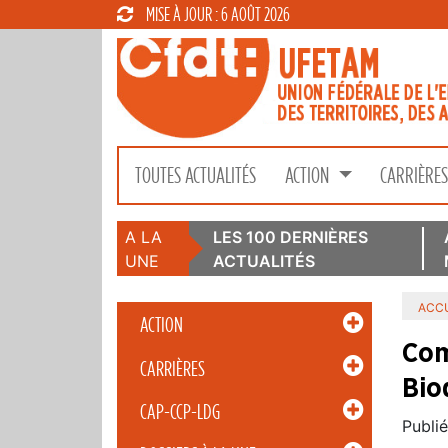
MISE À JOUR : 6 AOÛT 2026
TOUTES ACTUALITÉS
ACTION
CARRIÈRE
A LA
LES 100 DERNIÈRES
UNE
ACTUALITÉS
ACCU
ACTION
Com
CARRIÈRES
Bio
CAP-CCP-LDG
Publié