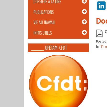
DOSSIERS À LA UNE
PUBLICATIONS
Do
VIE AU TRAVAIL
C
INFOS UTILES
Posted
le
11 
_____ UFETAM-CFDT