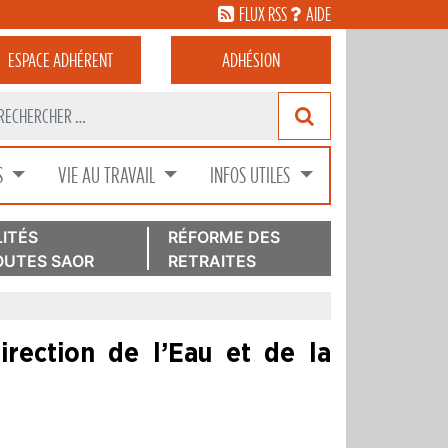
FLUX RSS
AIDE
ESPACE
ADHÉRENT
ADHÉSION
S
VIE AU TRAVAIL
INFOS UTILES
ITÉS
RÉFORME DES
UTES SAOR
RETRAITES
rection de l’Eau et de la