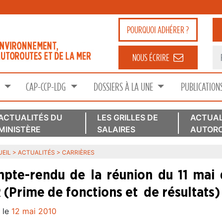
POURQUOI
ADHÉRER ?
NOUS ÉCRIRE
S
CAP-CCP-LDG
DOSSIERS À LA UNE
PUBLICATION
ACTUALITÉS DU
LES GRILLES DE
ACTUAL
MINISTÈRE
SALAIRES
AUTORO
EIL
>
ACTUALITÉS
>
CARRIÈRES
pte-rendu de la réunion du 11 mai d
 (Prime de fonctions et de résultats)
 le
12 mai 2010