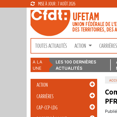
MISE À JOUR : 7 AOÛT 2026
TOUTES ACTUALITÉS
ACTION
CARRIÈRE
A LA
LES 100 DERNIÈRES
UNE
ACTUALITÉS
ACCU
ACTION
Com
CARRIÈRES
PFR
CAP-CCP-LDG
Publié