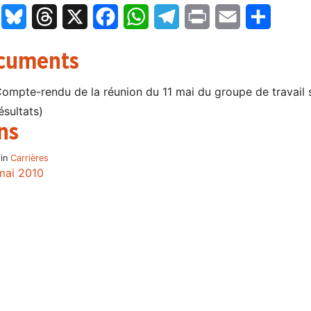
LinkedIn
Bluesky
Threads
X
Facebook
WhatsApp
Telegram
Print
Email
Partage
cuments
ompte-rendu de la réunion du 11 mai du groupe de travail 
ésultats)
ns
 in
Carrières
mai 2010