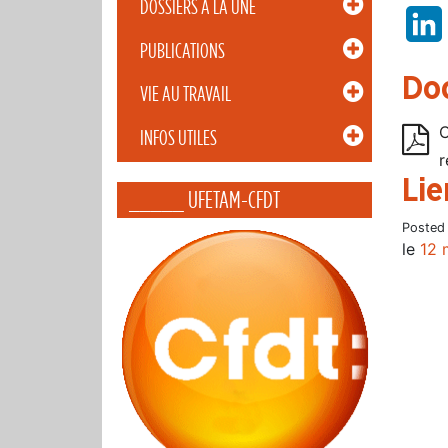
DOSSIERS À LA UNE
PUBLICATIONS
Do
VIE AU TRAVAIL
C
INFOS UTILES
r
Lie
_____ UFETAM-CFDT
Posted
le
12 