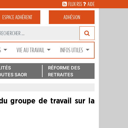
FLUX RSS
AIDE
ESPACE
ADHÉRENT
ADHÉSION
S
VIE AU TRAVAIL
INFOS UTILES
ITÉS
RÉFORME DES
UTES SAOR
RETRAITES
u groupe de travail sur la