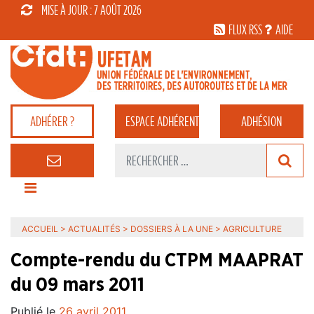
MISE À JOUR : 7 AOÛT 2026
FLUX RSS
AIDE
ADHÉRER ?
ESPACE
ADHÉRENT
ADHÉSION
ACCUEIL
>
ACTUALITÉS
>
DOSSIERS À LA UNE
>
AGRICULTURE
Compte-rendu du CTPM MAAPRAT
du 09 mars 2011
Publié le
26 avril 2011