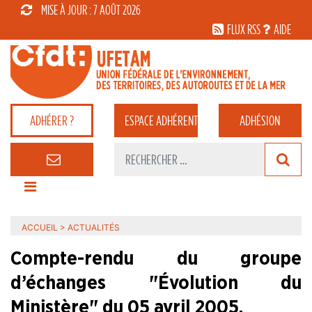
MISE À JOUR : 7 AOÛT 2026
FLUX RSS
AIDE
ADHÉRER ?
ESPACE
ADHÉRENT
ADHÉSION
ACCUEIL
>
ACTUALITÉS
Compte-rendu du groupe
d’échanges "Évolution du
Ministère" du 05 avril 2005.