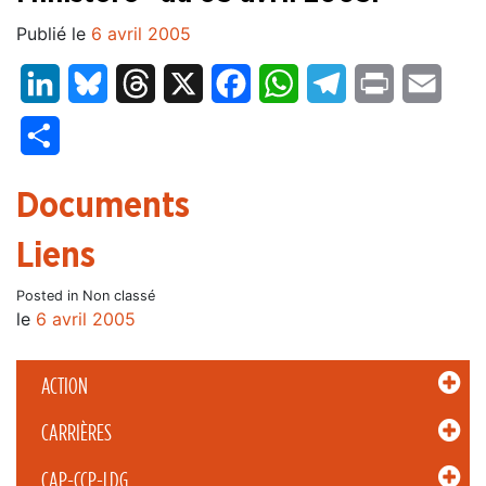
Publié le
6 avril 2005
LinkedIn
Bluesky
Threads
X
Facebook
WhatsApp
Telegram
Print
Email
Partager
Documents
Liens
Posted in Non classé
le
6 avril 2005
ACTION
CARRIÈRES
CAP-CCP-LDG