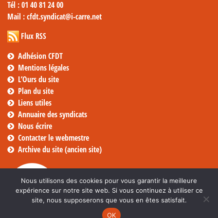
Tél
: 01 40 81 24 00
Mail
: cfdt.syndicat@i-carre.net
Flux RSS
Adhésion CFDT
Mentions légales
L’Ours du site
Plan du site
Liens utiles
Annuaire des syndicats
Nous écrire
Contacter le webmestre
Archive du site (ancien site)
Nous utilisons des cookies pour vous garantir la meilleure
expérience sur notre site web. Si vous continuez à utiliser ce
site, nous supposerons que vous en êtes satisfait.
OK