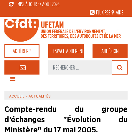
MISE À JOUR : 7 AOÛT 2026
FLUX RSS
AIDE
ADHÉRER ?
ESPACE
ADHÉRENT
ADHÉSION
ACCUEIL
>
ACTUALITÉS
Compte-rendu du groupe
d’échanges "Évolution du
Ministère" du 17 mai 2005.