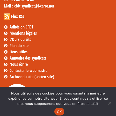
Mail
: cfdt.syndicat@i-carre.net
Flux RSS
Adhésion CFDT
Mentions légales
L’Ours du site
Plan du site
Liens utiles
Annuaire des syndicats
Nous écrire
Contacter le webmestre
Archive du site (ancien site)
Nous utilisons des cookies pour vous garantir la meilleure
expérience sur notre site web. Si vous continuez à utiliser ce
site, nous supposerons que vous en êtes satisfait.
OK