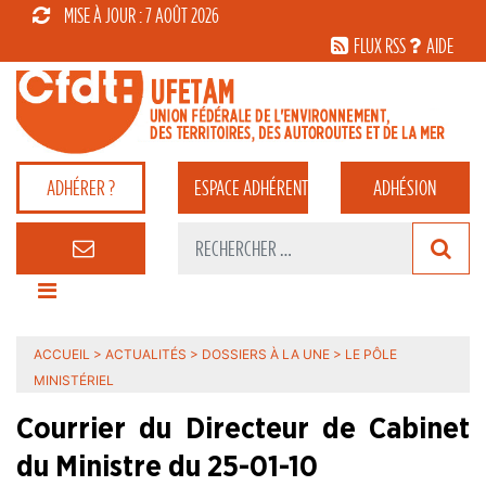
MISE À JOUR : 7 AOÛT 2026
FLUX RSS
AIDE
ADHÉRER ?
ESPACE
ADHÉRENT
ADHÉSION
ACCUEIL
>
ACTUALITÉS
>
DOSSIERS À LA UNE
>
LE PÔLE
MINISTÉRIEL
Courrier du Directeur de Cabinet
du Ministre du 25-01-10