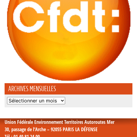
ARCHIVES MENSUELLES
Archives
mensuelles
Union Fédérale Environnement Territoires Autoroutes Mer
30, passage de l’Arche – 92055 PARIS LA DÉFENSE
Tél
: 01 40 81 24 00