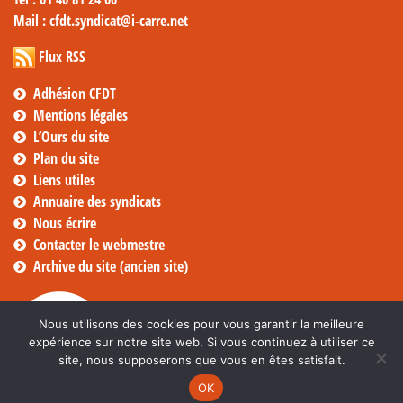
Mail
: cfdt.syndicat@i-carre.net
Flux RSS
Adhésion CFDT
Mentions légales
L’Ours du site
Plan du site
Liens utiles
Annuaire des syndicats
Nous écrire
Contacter le webmestre
Archive du site (ancien site)
Nous utilisons des cookies pour vous garantir la meilleure
expérience sur notre site web. Si vous continuez à utiliser ce
site, nous supposerons que vous en êtes satisfait.
OK