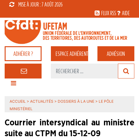
MISE À JOUR : 7 AOÛT 2026
FLUX RSS
AIDE
ADHÉRER ?
ESPACE
ADHÉRENT
ADHÉSION
ACCUEIL
>
ACTUALITÉS
>
DOSSIERS À LA UNE
>
LE PÔLE
MINISTÉRIEL
Courrier intersyndical au ministre
suite au CTPM du 15-12-09