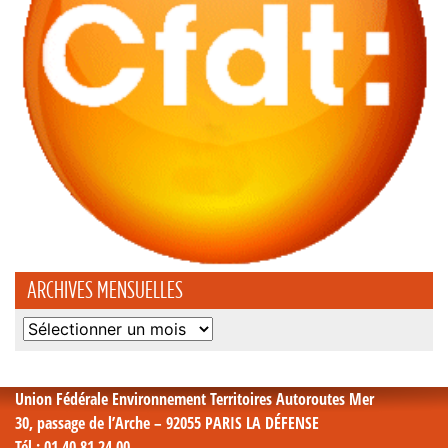
ARCHIVES MENSUELLES
Archives
mensuelles
Union Fédérale Environnement Territoires Autoroutes Mer
30, passage de l’Arche – 92055 PARIS LA DÉFENSE
Tél
: 01 40 81 24 00