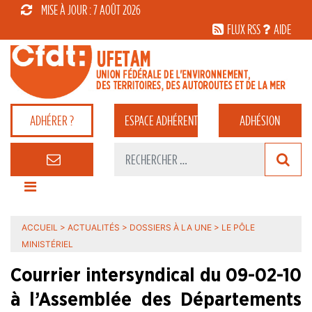
MISE À JOUR : 7 AOÛT 2026
FLUX RSS
AIDE
ADHÉRER ?
ESPACE
ADHÉRENT
ADHÉSION
ACCUEIL
>
ACTUALITÉS
>
DOSSIERS À LA UNE
>
LE PÔLE
MINISTÉRIEL
Courrier intersyndical du 09-02-10
à l’Assemblée des Départements