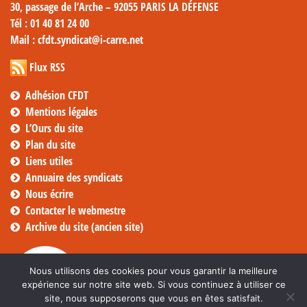
30, passage de l’Arche – 92055 PARIS LA DÉFENSE
Tél
: 01 40 81 24 00
Mail
: cfdt.syndicat@i-carre.net
Flux RSS
Adhésion CFDT
Mentions légales
L’Ours du site
Plan du site
Liens utiles
Annuaire des syndicats
Nous écrire
Contacter le webmestre
Archive du site (ancien site)
Nous utilisons des cookies pour vous garantir la meilleure
expérience sur notre site web. Si vous continuez à utiliser ce
site, nous supposerons que vous en êtes satisfait.