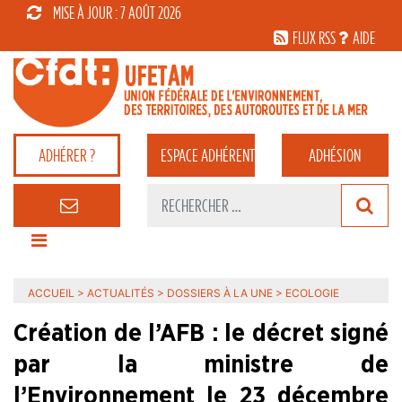
MISE À JOUR : 7 AOÛT 2026
FLUX RSS
AIDE
ADHÉRER ?
ESPACE
ADHÉRENT
ADHÉSION
ACCUEIL
>
ACTUALITÉS
>
DOSSIERS À LA UNE
>
ECOLOGIE
Création de l’AFB : le décret signé
par la ministre de
l’Environnement le 23 décembre