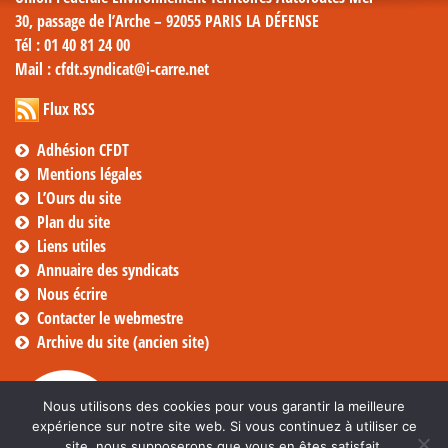
30, passage de l’Arche – 92055 PARIS LA DÉFENSE
Tél
: 01 40 81 24 00
Mail
: cfdt.syndicat@i-carre.net
Flux RSS
Adhésion CFDT
Mentions légales
L’Ours du site
Plan du site
Liens utiles
Annuaire des syndicats
Nous écrire
Contacter le webmestre
Archive du site (ancien site)
Nous utilisons des cookies pour vous garantir la meilleure
expérience sur notre site web. Si vous continuez à utiliser ce
site, nous supposerons que vous en êtes satisfait.