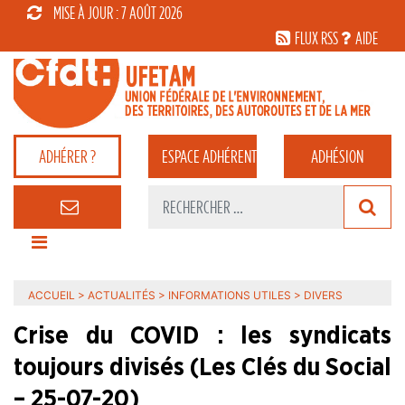
MISE À JOUR : 7 AOÛT 2026
FLUX RSS
AIDE
ADHÉRER ?
ESPACE
ADHÉRENT
ADHÉSION
ACCUEIL
>
ACTUALITÉS
>
INFORMATIONS UTILES
>
DIVERS
Crise du COVID : les syndicats
toujours divisés (Les Clés du Social
– 25-07-20)