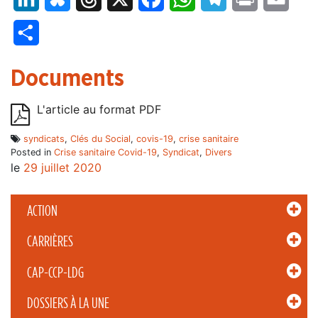
Partager
Documents
L'article au format PDF
syndicats
,
Clés du Social
,
covis-19
,
crise sanitaire
Posted in
Crise sanitaire Covid-19
,
Syndicat
,
Divers
le
29 juillet 2020
ACTION
CARRIÈRES
CAP-CCP-LDG
DOSSIERS À LA UNE