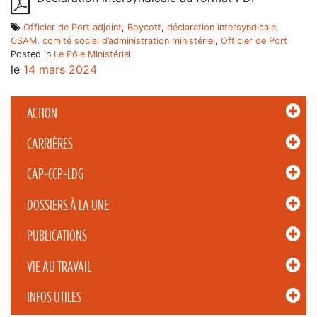
Officier de Port adjoint
,
Boycott
,
déclaration intersyndicale
,
CSAM
,
comité social d’administration ministériel
,
Officier de Port
Posted in
Le Pôle Ministériel
le
14 mars 2024
ACTION
CARRIÈRES
CAP-CCP-LDG
DOSSIERS À LA UNE
PUBLICATIONS
VIE AU TRAVAIL
INFOS UTILES