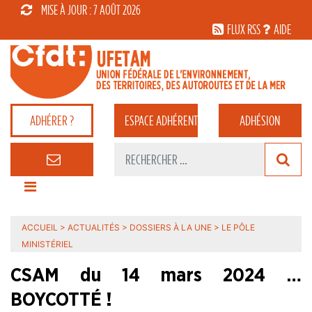
MISE À JOUR : 7 AOÛT 2026
FLUX RSS
AIDE
ADHÉRER ?
ESPACE
ADHÉRENT
ADHÉSION
ACCUEIL
>
ACTUALITÉS
>
DOSSIERS À LA UNE
>
LE PÔLE
MINISTÉRIEL
CSAM du 14 mars 2024 …
BOYCOTTÉ !