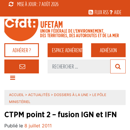
MISE À JOUR : 7 AOÛT 2026
FLUX RSS
AIDE
ADHÉRER ?
ESPACE
ADHÉRENT
ADHÉSION
ACCUEIL
>
ACTUALITÉS
>
DOSSIERS À LA UNE
>
LE PÔLE
MINISTÉRIEL
CTPM point 2 – fusion IGN et IFN
Publié le
8 juillet 2011