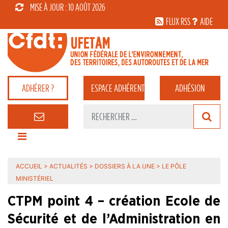
MISE À JOUR : 10 AOÛT 2026
FLUX RSS
AIDE
ADHÉRER ?
ESPACE
ADHÉRENT
ADHÉSION
ACCUEIL
>
ACTUALITÉS
>
DOSSIERS À LA UNE
>
LE PÔLE
MINISTÉRIEL
CTPM point 4 – création Ecole de
Sécurité et de l’Administration en