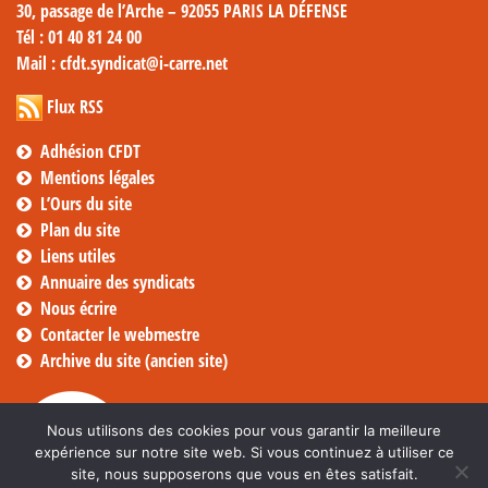
30, passage de l’Arche – 92055 PARIS LA DÉFENSE
Tél
: 01 40 81 24 00
Mail
: cfdt.syndicat@i-carre.net
Flux RSS
Adhésion CFDT
Mentions légales
L’Ours du site
Plan du site
Liens utiles
Annuaire des syndicats
Nous écrire
Contacter le webmestre
Archive du site (ancien site)
Nous utilisons des cookies pour vous garantir la meilleure
expérience sur notre site web. Si vous continuez à utiliser ce
site, nous supposerons que vous en êtes satisfait.