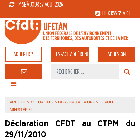
MISE À JOUR : 7 AOÛT 2026
FLUX RSS
AIDE
ADHÉRER ?
ESPACE
ADHÉRENT
ADHÉSION
ACCUEIL
>
ACTUALITÉS
>
DOSSIERS À LA UNE
>
LE PÔLE
MINISTÉRIEL
Déclaration CFDT au CTPM du
29/11/2010