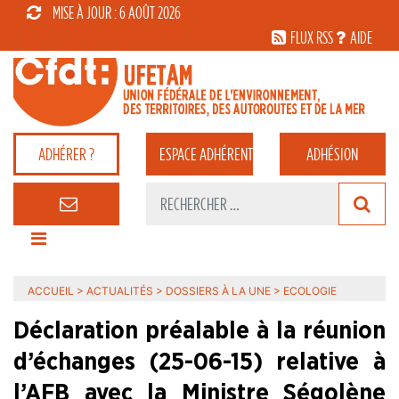
MISE À JOUR : 6 AOÛT 2026
FLUX RSS
AIDE
ADHÉRER ?
ESPACE
ADHÉRENT
ADHÉSION
ACCUEIL
>
ACTUALITÉS
>
DOSSIERS À LA UNE
>
ECOLOGIE
Déclaration préalable à la réunion
d’échanges (25-06-15) relative à
l’AFB avec la Ministre Ségolène