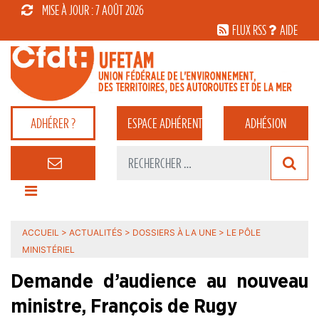
MISE À JOUR : 7 AOÛT 2026
FLUX RSS
AIDE
ADHÉRER ?
ESPACE
ADHÉRENT
ADHÉSION
ACCUEIL
>
ACTUALITÉS
>
DOSSIERS À LA UNE
>
LE PÔLE
MINISTÉRIEL
Demande d’audience au nouveau
ministre, François de Rugy