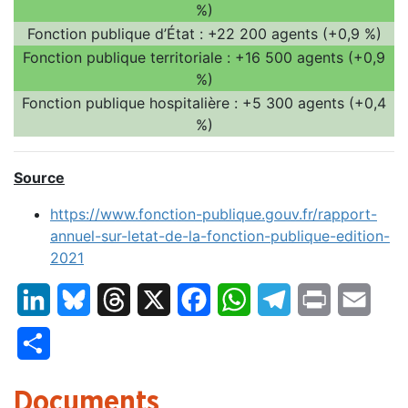
%)
Fonction publique d’État : +22 200 agents (+0,9 %)
Fonction publique territoriale : +16 500 agents (+0,9
%)
Fonction publique hospitalière : +5 300 agents (+0,4
%)
Source
https://www.fonction-publique.gouv.fr/rapport-
annuel-sur-letat-de-la-fonction-publique-edition-
2021
LinkedIn
Bluesky
Threads
X
Facebook
WhatsApp
Telegram
Print
Email
Partager
Documents