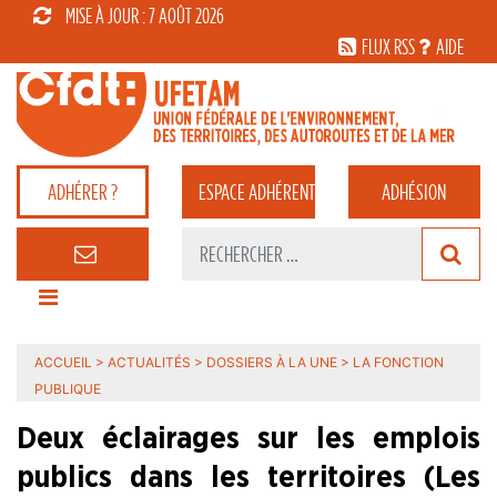
MISE À JOUR : 7 AOÛT 2026
FLUX RSS
AIDE
ADHÉRER ?
ESPACE
ADHÉRENT
ADHÉSION
ACCUEIL
>
ACTUALITÉS
>
DOSSIERS À LA UNE
>
LA FONCTION
PUBLIQUE
Deux éclairages sur les emplois
publics dans les territoires (Les