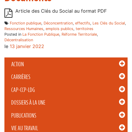
Article des Clés du Social au format PDF
Fonction publique
,
Déconcentration
,
effectifs
,
Les Clés du Social
,
Ressources Humaines
,
emplois publics
,
territoires
Posted in
La Fonction Publique
,
Réforme Territoriale
,
Décentralisation
le
13 janvier 2022
ACTION
CARRIÈRES
CAP-CCP-LDG
DOSSIERS À LA UNE
PUBLICATIONS
VIE AU TRAVAIL