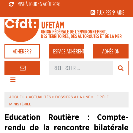
MISE À JOUR : 6 AOÛT 2026
FLUX RSS
AIDE
ADHÉRER ?
ESPACE
ADHÉRENT
ADHÉSION
ACCUEIL
>
ACTUALITÉS
>
DOSSIERS À LA UNE
>
LE PÔLE
MINISTÉRIEL
Education Routière : Compte-
rendu de la rencontre bilatérale