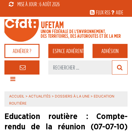
MISE À JOUR : 6 AOÛT 2026
FLUX RSS
AIDE
ADHÉRER ?
ESPACE
ADHÉRENT
ADHÉSION
ACCUEIL
>
ACTUALITÉS
>
DOSSIERS À LA UNE
>
EDUCATION
ROUTIÈRE
Education routière : Compte-
rendu de la réunion (07-07-10)