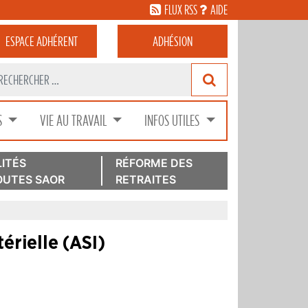
FLUX RSS
AIDE
ESPACE
ADHÉRENT
ADHÉSION
S
VIE AU TRAVAIL
INFOS UTILES
ITÉS
RÉFORME DES
UTES SAOR
RETRAITES
térielle (ASI)