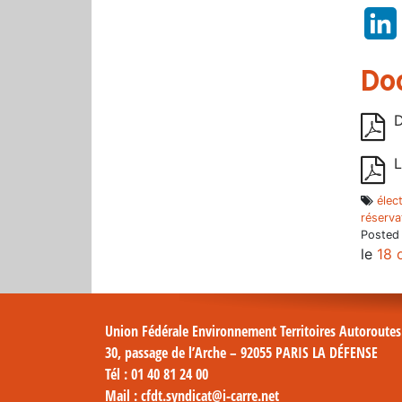
Do
D
L
élec
réserva
Posted
le
18 
Union Fédérale Environnement Territoires Autoroute
30, passage de l’Arche – 92055 PARIS LA DÉFENSE
Tél
: 01 40 81 24 00
Mail
: cfdt.syndicat@i-carre.net