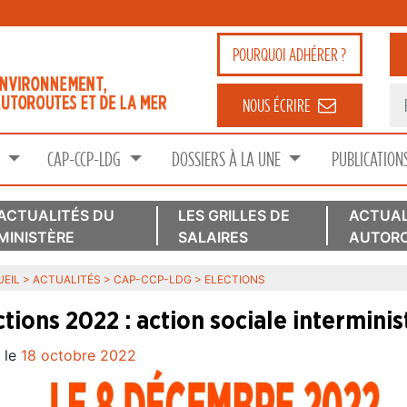
POURQUOI
ADHÉRER ?
NOUS ÉCRIRE
S
CAP-CCP-LDG
DOSSIERS À LA UNE
PUBLICATION
ACTUALITÉS DU
LES GRILLES DE
ACTUAL
MINISTÈRE
SALAIRES
AUTORO
EIL
>
ACTUALITÉS
>
CAP-CCP-LDG
>
ELECTIONS
ctions 2022 : action sociale interminis
 le
18 octobre 2022