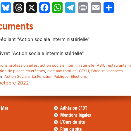
LinkedIn
Bluesky
Threads
X
Facebook
WhatsApp
Telegram
Print
Email
Partage
cuments
épliant "Action sociale interministérielle"
ivret "Action sociale interministérielle"
tions professionnelles
,
action sociale interministérielle (ASI)
,
restaurants in
tion de places en crèches
,
aide aux familles
,
CESU
,
Chèque-vacances
 in
Action Sociale
,
La Fonction Publique
,
Elections
octobre 2022
s Mer
Adhésion CFDT
Mentions légales
L’Ours du site
Plan du site