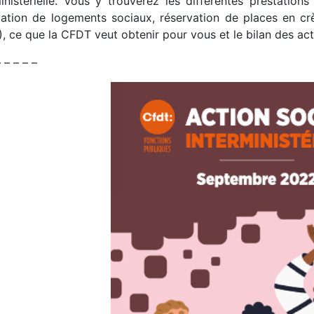
inistérielle. Vous y trouverez les différentes prestations
vation de logements sociaux, réservation de places en cr
, ce que la CFDT veut obtenir pour vous et le bilan des a
– – – – –