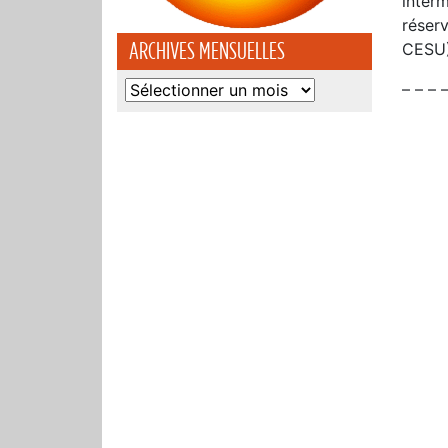
interm
réser
ARCHIVES MENSUELLES
CESU)
– – – 
Archives
mensuelles