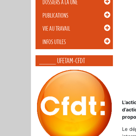
DOSSIERS À LA UNE
PUBLICATIONS
VIE AU TRAVAIL
INFOS UTILES
_____ UFETAM-CFDT
L’act
d’act
propo
Le dép