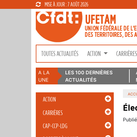
MISE À JOUR : 7 AOÛT 2026
TOUTES ACTUALITÉS
ACTION
CARRIÈRE
A LA
LES 100 DERNIÈRES
UNE
ACTUALITÉS
ACCU
ACTION
Éle
CARRIÈRES
Publié
CAP-CCP-LDG