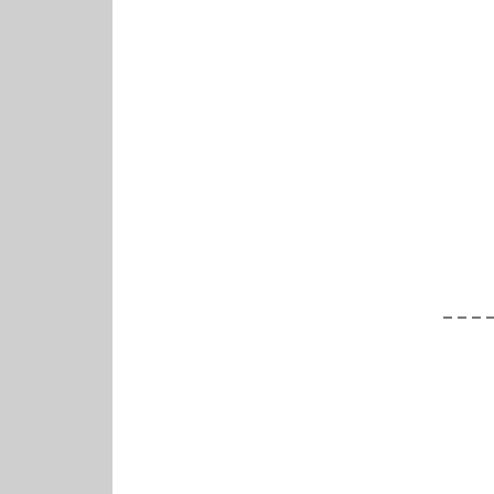
– – – 