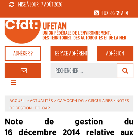
MISE À JOUR : 7 AOÛT 2026
FLUX RSS
AIDE
ADHÉRER ?
ESPACE
ADHÉRENT
ADHÉSION
ACCUEIL
>
ACTUALITÉS
>
CAP-CCP-LDG
>
CIRCULAIRES - NOTES
DE GESTION LDG-CAP
Note de gestion du
16 décembre 2014 relative aux