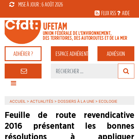
MISE À JOUR : 6 AOÛT 2026
FLUX RSS
AIDE
ADHÉRER ?
ESPACE
ADHÉRENT
ADHÉSION
ACCUEIL
>
ACTUALITÉS
>
DOSSIERS À LA UNE
>
ECOLOGIE
Feuille de route revendicative
2016 présentant les bonnes
résolutions à appliquer