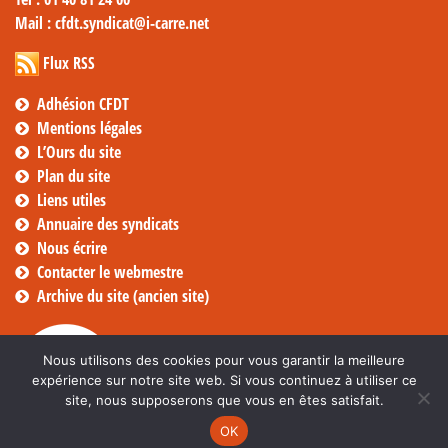
Mail
: cfdt.syndicat@i-carre.net
Flux RSS
Adhésion CFDT
Mentions légales
L’Ours du site
Plan du site
Liens utiles
Annuaire des syndicats
Nous écrire
Contacter le webmestre
Archive du site (ancien site)
Nous utilisons des cookies pour vous garantir la meilleure
expérience sur notre site web. Si vous continuez à utiliser ce
site, nous supposerons que vous en êtes satisfait.
OK