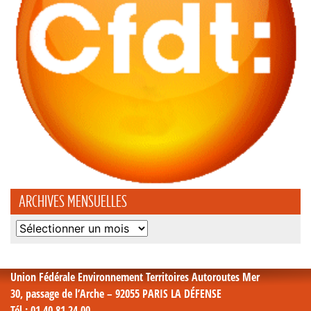
ARCHIVES MENSUELLES
Archives
mensuelles
Union Fédérale Environnement Territoires Autoroutes Mer
30, passage de l’Arche – 92055 PARIS LA DÉFENSE
Tél
: 01 40 81 24 00