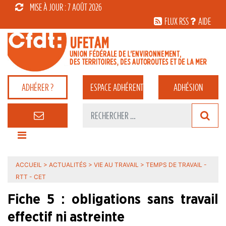
MISE À JOUR : 7 AOÛT 2026
FLUX RSS
AIDE
ADHÉRER ?
ESPACE
ADHÉRENT
ADHÉSION
ACCUEIL
>
ACTUALITÉS
>
VIE AU TRAVAIL
>
TEMPS DE TRAVAIL -
RTT - CET
Fiche 5 : obligations sans travail
effectif ni astreinte