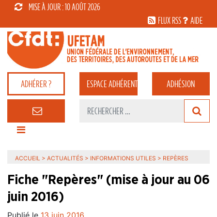
MISE À JOUR : 10 AOÛT 2026
FLUX RSS
AIDE
ADHÉRER ?
ESPACE
ADHÉRENT
ADHÉSION
ACCUEIL
>
ACTUALITÉS
>
INFORMATIONS UTILES
>
REPÈRES
Fiche "Repères" (mise à jour au 06
juin 2016)
Publié le
13 juin 2016