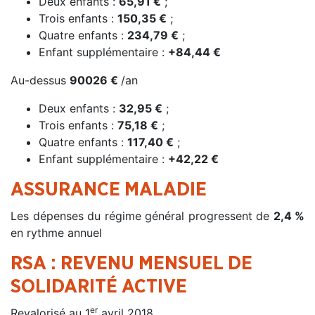
Deux enfants :
65,91 €
;
Trois enfants :
150,35 €
;
Quatre enfants :
234,79 €
;
Enfant supplémentaire :
+84,44 €
Au-dessus
90026 €
/an
Deux enfants :
32,95 €
;
Trois enfants :
75,18 €
;
Quatre enfants :
117,40 €
;
Enfant supplémentaire :
+42,22 €
ASSURANCE MALADIE
Les dépenses du régime général progressent de
2,4 %
en rythme annuel
RSA : REVENU MENSUEL DE
SOLIDARITÉ ACTIVE
er
Revalorisé au 1
avril 2018.