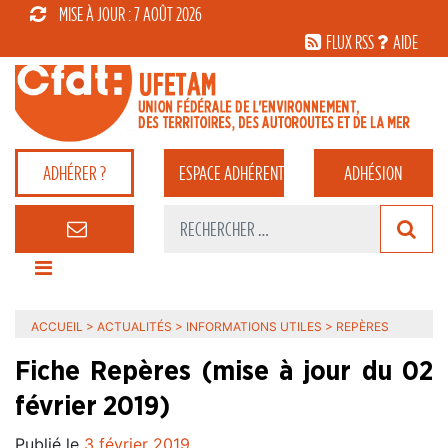
MISE À JOUR : 7 AOÛT 2026
FLUX RSS
AIDE
ADHÉRER ?
ESPACE
ADHÉRENT
ADHÉSION
ACCUEIL
>
ACTUALITÉS
>
INFORMATIONS UTILES
>
REPÈRES
Fiche Repères (mise à jour du 02
février 2019)
Publié le
3 février 2019