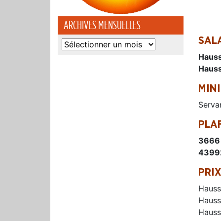
ARCHIVES MENSUELLES
SAL
Archives
mensuelles
Hauss
Hauss
MIN
Servan
PLA
3666
4399
PRI
Haus
Haus
Hauss