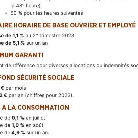
la 43° heure)
50 % pour les heures suivantes
AIRE HORAIRE DE BASE OUVRIER ET EMPLOYÉ
e de 1,1 %
au 2° trimestre 2023
e de 5,1 %
sur un an
IMUM GARANTI
t de référence pour diverses allocations ou indemnités socia
FOND SÉCURITÉ SOCIALE
 €
par mois
2 €
par an (chiffres pour 2023).
X A LA CONSOMMATION
se de
0,1 %
en juillet
se de
1,0 %
en août
e de
4,9 %
sur un an.