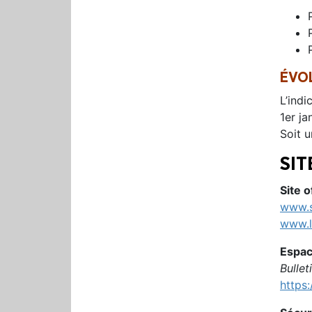
ÉVO
L’indi
1er ja
Soit 
SIT
Site o
www.s
www.l
Espac
Bullet
https: