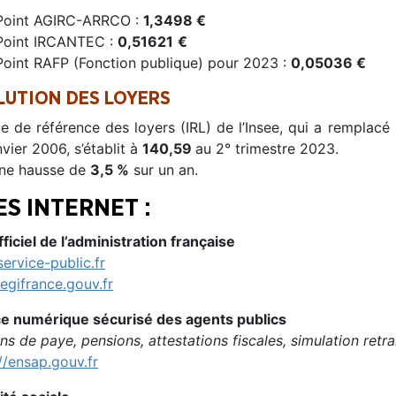
Point AGIRC-ARRCO :
1,3498 €
Point IRCANTEC :
0,51621
€
Point RAFP (Fonction publique) pour 2023 :
0,05036 €
LUTION DES LOYERS
ce de référence des loyers (IRL) de l’Insee, qui a remplacé
nvier 2006, s’établit à
140,59
au 2° trimestre 2023.
une hausse de
3,5 %
sur un an.
ES INTERNET :
fficiel de l’administration française
ervice-public.fr
egifrance.gouv.fr
e numérique sécurisé des agents publics
ins de paye, pensions, attestations fiscales, simulation retra
//ensap.gouv.fr