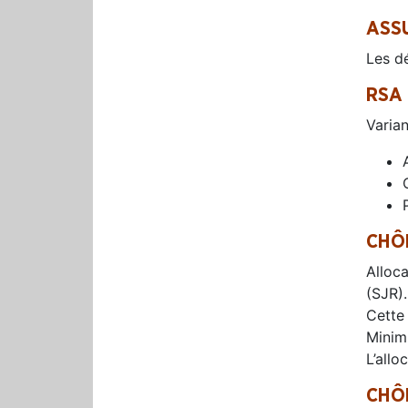
ASS
Les d
RSA 
Varia
CHÔ
Alloca
(SJR).
Cette
Minim
L’allo
CHÔ