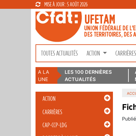
MISE À JOUR : 5 AOÛT 2026
TOUTES ACTUALITÉS
ACTION
CARRIÈRE
A LA
LES 100 DERNIÈRES
UNE
ACTUALITÉS
ACCU
ACTION
Fic
CARRIÈRES
Publié
CAP-CCP-LDG