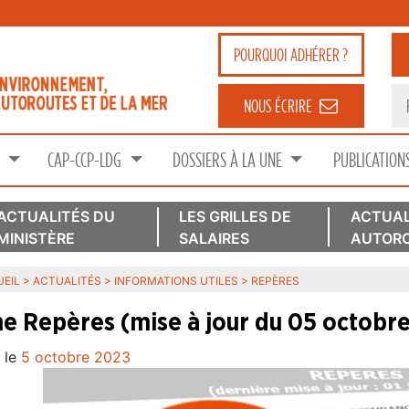
POURQUOI
ADHÉRER ?
NOUS ÉCRIRE
S
CAP-CCP-LDG
DOSSIERS À LA UNE
PUBLICATION
ACTUALITÉS DU
LES GRILLES DE
ACTUAL
MINISTÈRE
SALAIRES
AUTORO
EIL
>
ACTUALITÉS
>
INFORMATIONS UTILES
>
REPÈRES
he Repères (mise à jour du 05 octobr
 le
5 octobre 2023