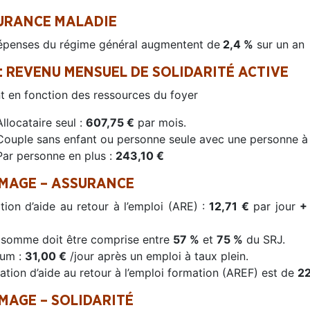
URANCE MALADIE
épenses du régime général augmentent de
2,4 %
sur un an
: REVENU MENSUEL DE SOLIDARITÉ ACTIVE
nt en fonction des ressources du foyer
Allocataire seul :
607,75 €
par mois.
Couple sans enfant ou personne seule avec une personne à
Par personne en plus :
243,10 €
MAGE – ASSURANCE
tion d’aide au retour à l’emploi (ARE) :
12,71 €
par jour
+
 somme doit être comprise entre
57 %
et
75 %
du SRJ.
um :
31,00 €
/jour après un emploi à taux plein.
cation d’aide au retour à l’emploi formation (AREF) est de
22
MAGE – SOLIDARITÉ