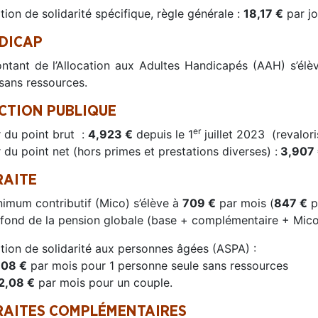
tion de solidarité spécifique, règle générale :
18,17 €
par jo
DICAP
ntant de l’Allocation aux Adultes Handicapés (AAH) s’él
 sans ressources.
CTION PUBLIQUE
er
r du point brut :
4,923 €
depuis le 1
juillet 2023 (revalori
 du point net (hors primes et prestations diverses) :
3,907
RAITE
nimum contributif (Mico) s’élève à
709
€
par mois (
847 €
p
afond de la pension globale (base + complémentaire + Mico
ation de solidarité aux personnes âgées (ASPA) :
,08 €
par mois pour 1 personne seule sans ressources
2,08 €
par mois pour un couple.
RAITES COMPLÉMENTAIRES