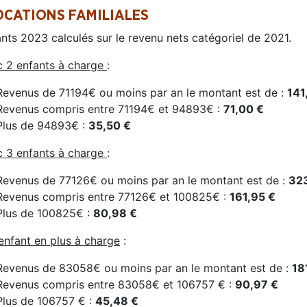
OCATIONS FAMILIALES
nts 2023 calculés sur le revenu nets catégoriel de 2021.
 2 enfants à charge
:
Revenus de 71194€ ou moins par an le montant est de :
141
Revenus compris entre 71194€ et 94893€ :
71,00 €
Plus de 94893€ :
35,50 €
 3 enfants à charge
:
Revenus de 77126€ ou moins par an le montant est de :
323
Revenus compris entre 77126€ et 100825€ :
161,95 €
Plus de 100825€ :
80,98 €
enfant en plus à charge
:
Revenus de 83058€ ou moins par an le montant est de :
18
Revenus compris entre 83058€ et 106757 € :
90,97 €
Plus de 106757 € :
45,48 €