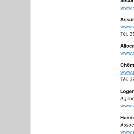
Sécur
www.s
Assur
www.a
Tél. 3
Alloca
www.c
Chôm
www.p
Tél. 3
Loge
Agence
www.a
Handi
Assoc
www.a