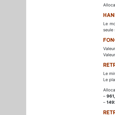
Alloca
HAN
Le mo
seule
FON
Valeu
Valeur
RET
Le mi
Le pl
Alloc
–
961
–
149
RET