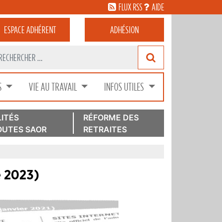
FLUX RSS
AIDE
ESPACE
ADHÉRENT
ADHÉSION
S
VIE AU TRAVAIL
INFOS UTILES
ITÉS
RÉFORME DES
UTES SAOR
RETRAITES
e 2023)