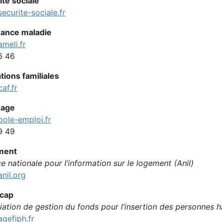
ité sociale
ecurite-sociale.fr
ance maladie
meli.fr
6 46
tions familiales
af.fr
age
ole-emploi.fr
9 49
ment
 nationale pour l’information sur le logement (Anil)
nil.org
cap
iation de gestion du fonds pour l’insertion des personnes 
gefiph.fr