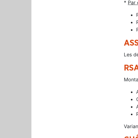
*
Par 
AS
Les d
RSA
Montan
Varia