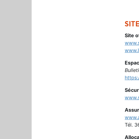
SIT
Site o
www.s
www.l
Espac
Bullet
https:
Sécur
www.s
Assur
www.a
Tél. 3
Alloca