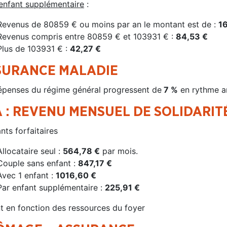
enfant supplémentaire
:
Revenus de 80859 € ou moins par an le montant est de :
1
Revenus compris entre 80859 € et 103931 € :
84,53 €
Plus de 103931 € :
42,27 €
SURANCE MALADIE
épenses du régime général progressent de
7 %
en rythme a
 : REVENU MENSUEL DE SOLIDARIT
ts forfaitaires
Allocataire seul :
564,78 €
par mois.
Couple sans enfant :
847,17 €
Avec 1 enfant :
1016,60 €
Par enfant supplémentaire :
225,91 €
nt en fonction des ressources du foyer