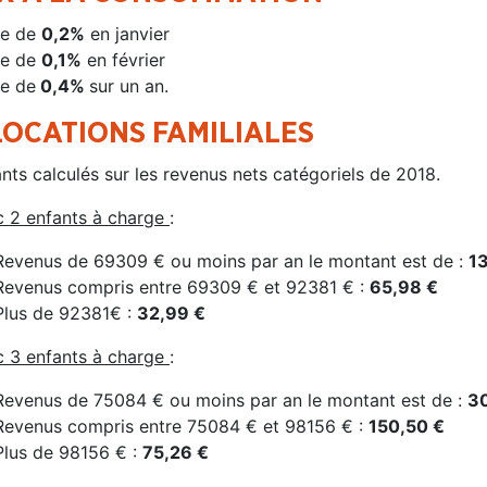
se de
0,2%
en janvier
se de
0,1%
en février
e de
0,4%
sur un an.
OCATIONS FAMILIALES
ts calculés sur les revenus nets catégoriels de 2018.
 2 enfants à charge
:
Revenus de 69309 € ou moins par an le montant est de :
13
Revenus compris entre 69309 € et 92381 € :
65,98 €
Plus de 92381€ :
32,99 €
 3 enfants à charge
:
Revenus de 75084 € ou moins par an le montant est de :
30
Revenus compris entre 75084 € et 98156 € :
150,50 €
Plus de 98156 € :
75,26 €