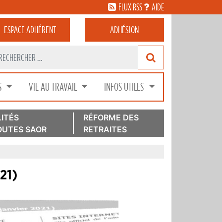
FLUX RSS
AIDE
ESPACE
ADHÉRENT
ADHÉSION
S
VIE AU TRAVAIL
INFOS UTILES
ITÉS
RÉFORME DES
UTES SAOR
RETRAITES
21)