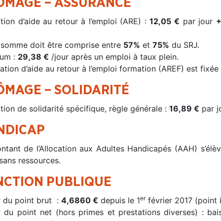
ÔMAGE – ASSURANCE
tion d’aide au retour à l’emploi (ARE) :
12,05 €
par jour
+
 somme doit être comprise entre
57%
et
75%
du SRJ.
um :
29,38 €
/jour après un emploi à taux plein.
cation d’aide au retour à l’emploi formation (AREF) est fixée
ÔMAGE – SOLIDARITÉ
tion de solidarité spécifique, règle générale :
16,89 €
par jo
NDICAP
ntant de l’Allocation aux Adultes Handicapés (AAH) s’élè
 sans ressources.
NCTION PUBLIQUE
er
r du point brut :
4,6860 €
depuis le 1
février 2017 (point 
r du point net (hors primes et prestations diverses) : ba