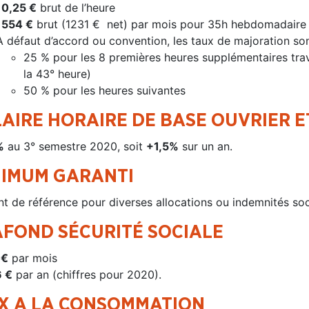
10,25 €
brut de l’heure
1554 €
brut (1231 € net) par mois pour 35h hebdomadaire 
A défaut d’accord ou convention, les taux de majoration sont
25 % pour les 8 premières heures supplémentaires tra
la 43° heure)
50 % pour les heures suivantes
AIRE HORAIRE DE BASE OUVRIER 
%
au 3° semestre 2020, soit
+1,5%
sur un an.
NIMUM GARANTI
t de référence pour diverses allocations ou indemnités socia
AFOND SÉCURITÉ SOCIALE
 €
par mois
 €
par an (chiffres pour 2020).
IX A LA CONSOMMATION