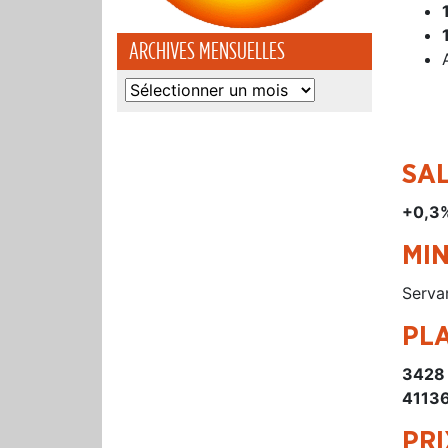
ARCHIVES MENSUELLES
Archives
mensuelles
SAL
+0,3
MI
Servan
PL
3428
41136
PR