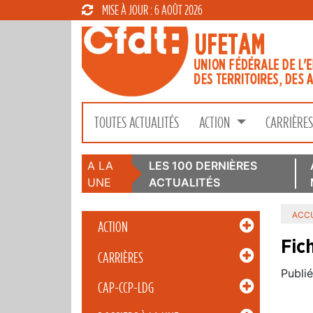
MISE À JOUR : 6 AOÛT 2026
TOUTES ACTUALITÉS
ACTION
CARRIÈRE
A LA
LES 100 DERNIÈRES
UNE
ACTUALITÉS
ACCU
ACTION
Fic
CARRIÈRES
Publié
CAP-CCP-LDG