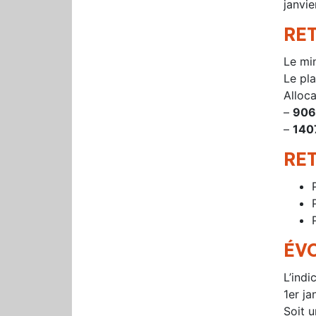
janvie
RE
Le mi
Le pla
Alloc
–
906
–
140
RE
ÉV
L’indi
1er ja
Soit 