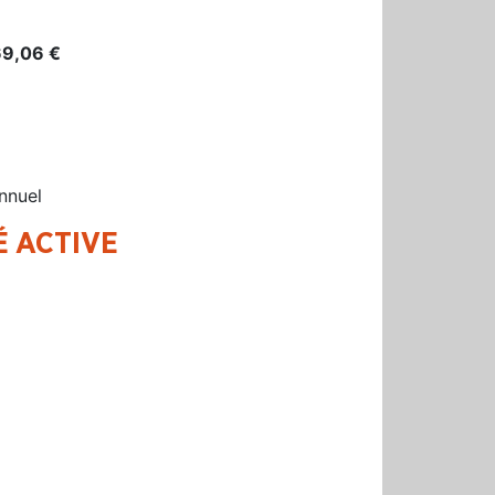
69,06 €
nnuel
É ACTIVE