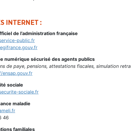
ES INTERNET :
fficiel de l’administration française
ervice-public.fr
egifrance.gouv.fr
e numérique sécurisé des agents publics
ins de paye, pensions, attestations fiscales, simulation retra
//ensap.gouv.fr
ité sociale
ecurite-sociale.fr
ance maladie
meli.fr
6 46
tions familiales