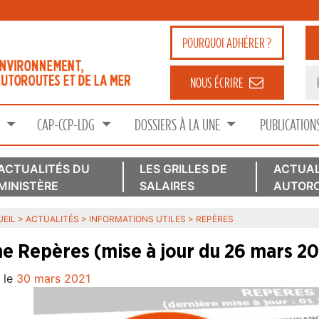
POURQUOI
ADHÉRER ?
NOUS ÉCRIRE
S
CAP-CCP-LDG
DOSSIERS À LA UNE
PUBLICATION
ACTUALITÉS DU
LES GRILLES DE
ACTUAL
MINISTÈRE
SALAIRES
AUTORO
EIL
>
ACTUALITÉS
>
INFORMATIONS UTILES
>
REPÈRES
he Repères (mise à jour du 26 mars 20
 le
30 mars 2021