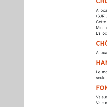
CH
Alloca
(SJR).
Cette
Minim
L’allo
CH
Alloca
HA
Le mo
seule
FO
Valeu
Valeu