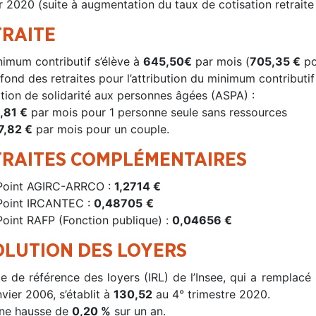
r 2020 (suite à augmentation du taux de cotisation retraite
TRAITE
nimum contributif s’élève à
645,50
€
par mois (
705,35 €
po
fond des retraites pour l’attribution du minimum contributif
ation de solidarité aux personnes âgées (ASPA) :
,81 €
par mois pour 1 personne seule sans ressources
7,82 €
par mois pour un couple.
TRAITES COMPLÉMENTAIRES
Point AGIRC-ARRCO :
1,2714 €
Point IRCANTEC :
0,48705
€
Point RAFP (Fonction publique) :
0,04656 €
OLUTION DES LOYERS
ce de référence des loyers (IRL) de l’Insee, qui a remplacé
nvier 2006, s’établit à
130,52
au 4° trimestre 2020.
une hausse de
0,20 %
sur un an.