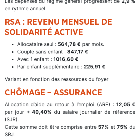
Les dépenses du régime général progressent de
2,9 %
en rythme annuel
RSA : REVENU MENSUEL DE
SOLIDARITÉ ACTIVE
Allocataire seul :
564,78 €
par mois.
Couple sans enfant :
847,17 €
Avec 1 enfant :
1016,60 €
Par enfant supplémentaire :
225,91 €
Variant en fonction des ressources du foyer
CHÔMAGE – ASSURANCE
Allocation d’aide au retour à l’emploi (ARE) :
12,05 €
par jour
+ 40,40%
du salaire journalier de référence
(SJR).
Cette somme doit être comprise entre
57%
et
75%
du
SRJ.