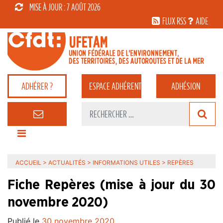
MISE À JOUR : 7 AOÛT 2026
FLUX RSS
AIDE
ADHÉRER ?
ESPACE
ADHÉRENT
ADHÉSION
ACCUEIL
>
ACTUALITÉS
>
INFORMATIONS UTILES
>
REPÈRES
Fiche Repères (mise à jour du 30
novembre 2020)
Publié le
30 novembre 2020