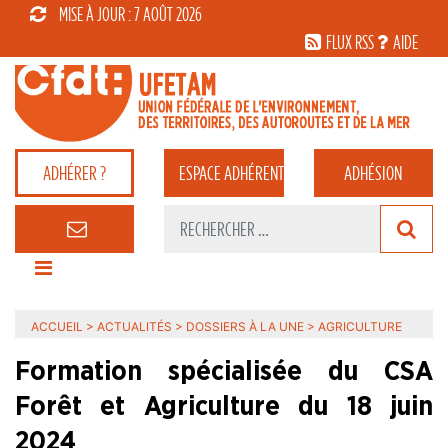
MISE À JOUR : 7 AOÛT 2026
FLUX RSS
AIDE
ADHÉRER ?
ESPACE
ADHÉRENT
ADHÉSION
ACCUEIL
>
ACTUALITÉS
>
DOSSIERS À LA UNE
>
AGRICULTURE
Formation spécialisée du CSA
Forêt et Agriculture du 18 juin
2024