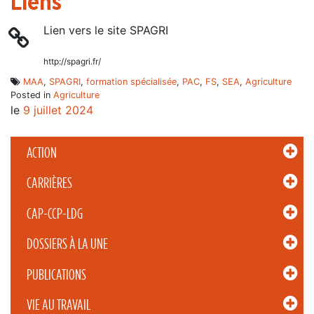
Liens
Lien vers le site SPAGRI
http://spagri.fr/
MAA
,
SPAGRI
,
formation spécialisée
,
PAC
,
FS
,
SEA
,
Agriculture
Posted in
Agriculture
le
9 juillet 2024
ACTION
CARRIÈRES
CAP-CCP-LDG
DOSSIERS À LA UNE
PUBLICATIONS
VIE AU TRAVAIL