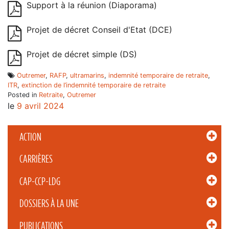
Support à la réunion (Diaporama)
Projet de décret Conseil d'Etat (DCE)
Projet de décret simple (DS)
Outremer
,
RAFP
,
ultramarins
,
indemnité temporaire de retraite
,
ITR
,
extinction de l’indemnité temporaire de retraite
Posted in
Retraite
,
Outremer
le
9 avril 2024
ACTION
CARRIÈRES
CAP-CCP-LDG
DOSSIERS À LA UNE
PUBLICATIONS