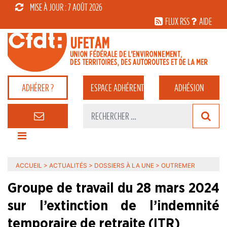
MISE À JOUR : 7 AOÛT 2026
FLUX RSS
AIDE
ADHÉRER ?
ESPACE
ADHÉRENT
ADHÉSION
ACCUEIL
>
ACTUALITÉS
>
DOSSIERS À LA UNE
>
OUTREMER
Groupe de travail du 28 mars 2024
sur l’extinction de l’indemnité
temporaire de retraite (ITR)