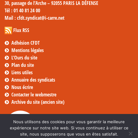
30, passage de l’Arche – 92055 PARIS LA DÉFENSE
Tél
: 01 40 81 24 00
Mail
: cfdt.syndicat@i-carre.net
Flux RSS
Adhésion CFDT
Mentions légales
L’Ours du site
Plan du site
Liens utiles
Annuaire des syndicats
Nous écrire
Contacter le webmestre
Archive du site (ancien site)
Nous utilisons des cookies pour vous garantir la meilleure
expérience sur notre site web. Si vous continuez à utiliser ce
site, nous supposerons que vous en êtes satisfait.