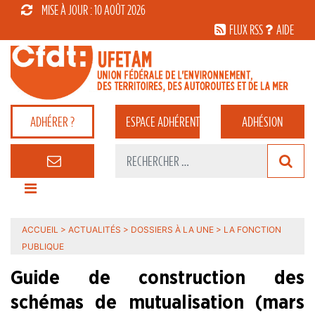
MISE À JOUR : 10 AOÛT 2026
FLUX RSS
AIDE
ADHÉRER ?
ESPACE
ADHÉRENT
ADHÉSION
ACCUEIL
>
ACTUALITÉS
>
DOSSIERS À LA UNE
>
LA FONCTION
PUBLIQUE
Guide de construction des
schémas de mutualisation (mars