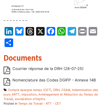
– – – – – – – –
LinkedIn
Bluesky
Threads
X
Facebook
WhatsApp
Telegram
Print
Email
Partager
Documents
Courrier réponse de la DRH (28-07-25)
Nomenclature des Codes DGIFP - Annexe 14B
Compte épargne temps (CET)
,
DRH
,
CSAM
,
Indemnisation des
jours ARTT
,
imposition
,
Aménagement et Réduction du Temps de
Travail
,
exonération d'impôts
Posted in
Temps de Travail - RTT - CET