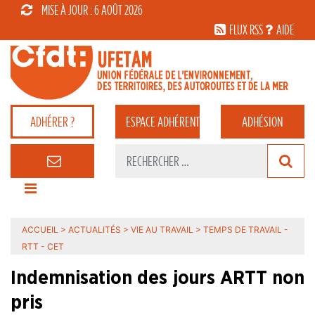
MISE À JOUR : 6 AOÛT 2026
FLUX RSS
AIDE
ADHÉRER ?
ESPACE
ADHÉRENT
ADHÉSION
ACCUEIL
>
ACTUALITÉS
>
VIE AU TRAVAIL
>
TEMPS DE TRAVAIL -
RTT - CET
Indemnisation des jours ARTT non
pris