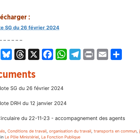
lécharger :
te SG du 26 février 2024
– – – – – –
LinkedIn
Bluesky
Threads
X
Facebook
WhatsApp
Telegram
Print
Email
Partage
cuments
ote SG du 26 février 2024
ote DRH du 12 janvier 2024
irculaire du 22-11-23 - accompagnement des agents
gés
,
Conditions de travail
,
organisation du travail
,
transports en commun
,
 in
Le Pôle Ministériel
,
La Fonction Publique