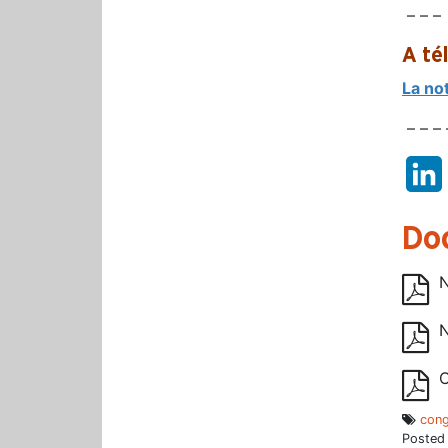
– – –
A té
La no
– – – 
Do
N
N
C
con
Posted