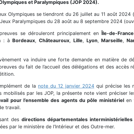
Olympiques et Paralympiques (JOP 2024).
ux Olympiques se tiendront du 26 juillet au 11 août 2024 (o
s Jeux Paralympiques du 28 août au 8 septembre 2024 (ouver
preuves se dérouleront principalement en
Île-de-France
n : à
Bordeaux
,
Châteauroux
,
Lille
,
Lyon
,
Marseille
,
Na
vènement va induire une forte demande en matière de d
preuves du fait de l’accueil des délégations et des accès r
tition.
mplément de la
note du 12 janvier 2024
qui précise les m
s mobilisés par les JOP, la présente note vient préciser l
avail pour l’ensemble des agents du pôle ministériel
en 
de travail.
ssant des
directions départementales interministérielles
ées par le ministère de l’Intérieur et des Outre-mer.