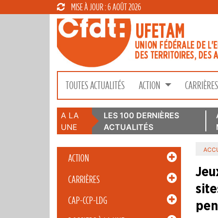
MISE À JOUR : 6 AOÛT 2026
TOUTES ACTUALITÉS
ACTION
CARRIÈRE
A LA
LES 100 DERNIÈRES
UNE
ACTUALITÉS
ACCU
ACTION
Jeu
CARRIÈRES
sit
CAP-CCP-LDG
pen