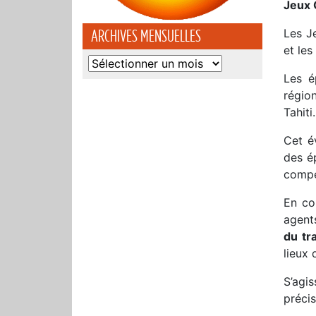
Jeux 
Les Je
ARCHIVES MENSUELLES
et le
Archives
Les é
mensuelles
régio
Tahiti.
Cet é
des é
compé
En co
agent
du tr
lieux 
S’agi
précis