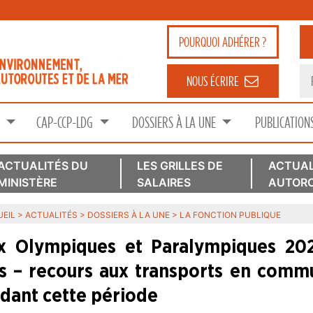
POURQUOI
ADHÉRER ?
NOUS ÉCRIRE
S
CAP-CCP-LDG
DOSSIERS À LA UNE
PUBLICATION
ACTUALITÉS DU
LES GRILLES DE
ACTUAL
MINISTÈRE
SALAIRES
AUTORO
EIL
>
ACTUALITÉS
>
DOSSIERS À LA UNE
>
LA FONCTION PUBLIQUE
x Olympiques et Paralympiques 202
es – recours aux transports en commu
dant cette période