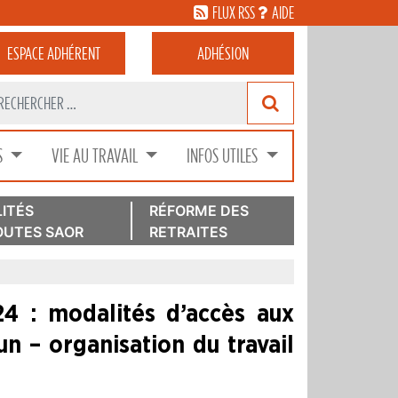
FLUX RSS
AIDE
ESPACE
ADHÉRENT
ADHÉSION
S
VIE AU TRAVAIL
INFOS UTILES
ITÉS
RÉFORME DES
UTES SAOR
RETRAITES
4 : modalités d’accès aux
n – organisation du travail