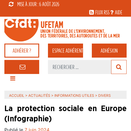
MISE À JOUR : 6 AOÛT 2026
FLUX RSS
AIDE
ADHÉRER ?
ESPACE
ADHÉRENT
ADHÉSION
ACCUEIL
>
ACTUALITÉS
>
INFORMATIONS UTILES
>
DIVERS
La protection sociale en Europe
(Infographie)
Publié le
7 juin 2024