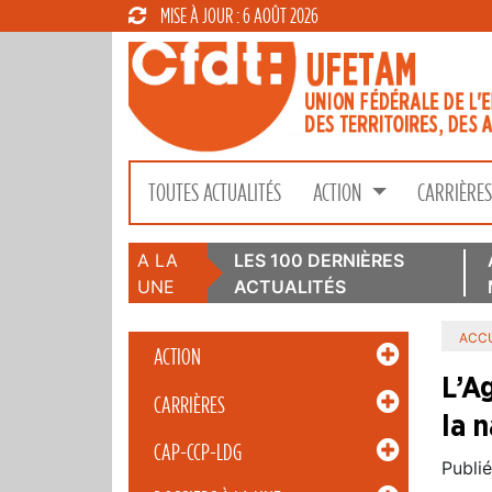
MISE À JOUR : 6 AOÛT 2026
TOUTES ACTUALITÉS
ACTION
CARRIÈRE
A LA
LES 100 DERNIÈRES
UNE
ACTUALITÉS
ACCU
ACTION
L’A
CARRIÈRES
la 
CAP-CCP-LDG
Publié