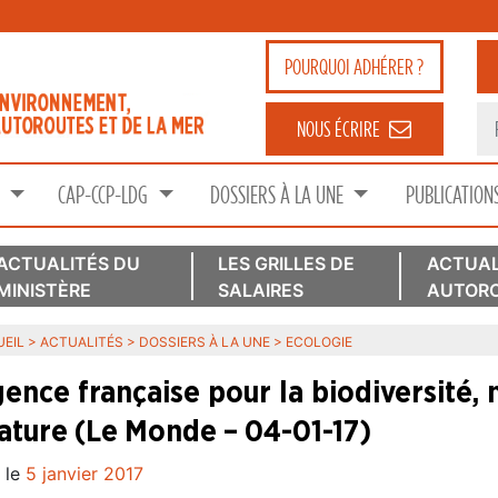
POURQUOI
ADHÉRER ?
NOUS ÉCRIRE
S
CAP-CCP-LDG
DOSSIERS À LA UNE
PUBLICATION
ACTUALITÉS DU
LES GRILLES DE
ACTUAL
MINISTÈRE
SALAIRES
AUTORO
EIL
>
ACTUALITÉS
>
DOSSIERS À LA UNE
>
ECOLOGIE
gence française pour la biodiversité,
nature (Le Monde – 04-01-17)
 le
5 janvier 2017