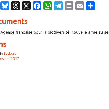
LinkedIn
Bluesky
Threads
X
Facebook
WhatsApp
Telegram
Print
Email
Partage
cuments
'Agence française pour la biodiversité, nouvelle arme au s
ns
 in
Ecologie
anvier 2017