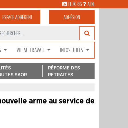
FLUX RSS
AIDE
ESPACE
ADHÉRENT
ADHÉSION
S
VIE AU TRAVAIL
INFOS UTILES
ITÉS
RÉFORME DES
UTES SAOR
RETRAITES
 nouvelle arme au service de