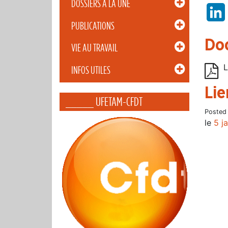
DOSSIERS À LA UNE
PUBLICATIONS
Do
VIE AU TRAVAIL
L
INFOS UTILES
Lie
_____ UFETAM-CFDT
Posted
le
5 j