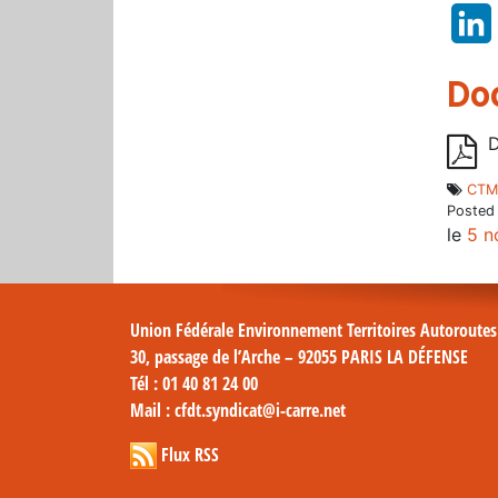
Do
D
CTM
Posted
le
5 n
Union Fédérale Environnement Territoires Autoroute
30, passage de l’Arche – 92055 PARIS LA DÉFENSE
Tél
: 01 40 81 24 00
Mail
: cfdt.syndicat@i-carre.net
Flux RSS