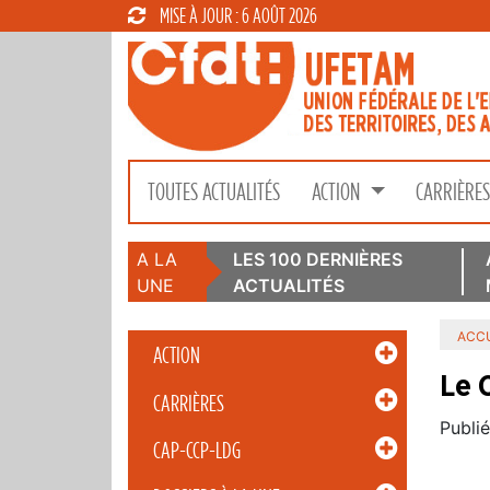
MISE À JOUR : 6 AOÛT 2026
TOUTES ACTUALITÉS
ACTION
CARRIÈRE
A LA
LES 100 DERNIÈRES
UNE
ACTUALITÉS
ACCU
ACTION
Le 
CARRIÈRES
Publié
CAP-CCP-LDG