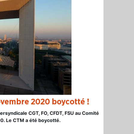
ovembre 2020 boycotté !
intersyndicale CGT, FO, CFDT, FSU au Comité
. Le CTM a été boycotté.