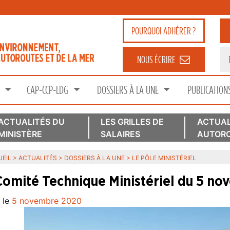
POURQUOI
ADHÉRER ?
NOUS ÉCRIRE
S
CAP-CCP-LDG
DOSSIERS À LA UNE
PUBLICATION
ACTUALITÉS DU
LES GRILLES DE
ACTUAL
MINISTÈRE
SALAIRES
AUTORO
EIL
>
ACTUALITÉS
>
DOSSIERS À LA UNE
>
LE PÔLE MINISTÉRIEL
Comité Technique Ministériel du 5 no
 le
5 novembre 2020