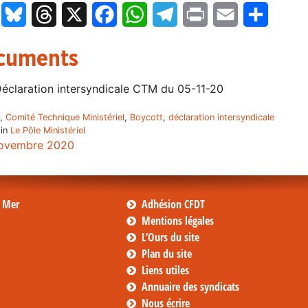
LinkedIn
Bluesky
Threads
X
Facebook
WhatsApp
Telegram
Print
Email
Partage
cuments
éclaration intersyndicale CTM du 05-11-20
,
Comité Technique Ministériel
,
Boycott
,
déclaration intersyndicale
 in
Le Pôle Ministériel
ovembre 2020
s Mer
Adhésion CFDT
Mentions légales
L’Ours du site
Plan du site
Liens utiles
Annuaire des syndicats
Nous écrire