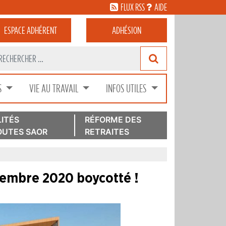
FLUX RSS
AIDE
ESPACE
ADHÉRENT
ADHÉSION
S
VIE AU TRAVAIL
INFOS UTILES
ITÉS
RÉFORME DES
UTES SAOR
RETRAITES
vembre 2020 boycotté !