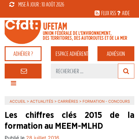
MISE À JOUR : 10 AOÛT 2026
FLUX RSS
AIDE
ADHÉRER ?
ESPACE
ADHÉRENT
ADHÉSION
ACCUEIL
>
ACTUALITÉS
>
CARRIÈRES
>
FORMATION - CONCOURS
Les chiffres clés 2015 de la
formation au MEEM-MLHD
Publié le
28 juillet 2016