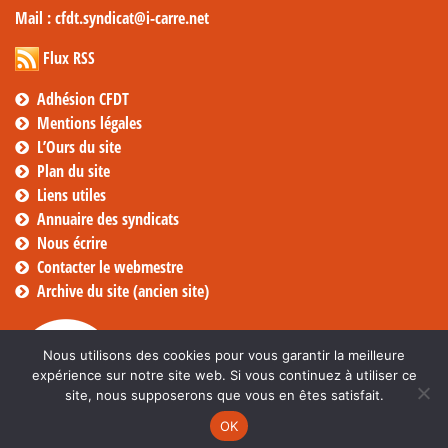
Mail
: cfdt.syndicat@i-carre.net
Flux RSS
Adhésion CFDT
Mentions légales
L’Ours du site
Plan du site
Liens utiles
Annuaire des syndicats
Nous écrire
Contacter le webmestre
Archive du site (ancien site)
Nous utilisons des cookies pour vous garantir la meilleure
expérience sur notre site web. Si vous continuez à utiliser ce
site, nous supposerons que vous en êtes satisfait.
OK