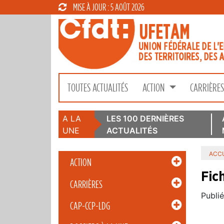
MISE À JOUR : 5 AOÛT 2026
TOUTES ACTUALITÉS
ACTION
CARRIÈRE
A LA
LES 100 DERNIÈRES
UNE
ACTUALITÉS
ACCU
ACTION
Fic
CARRIÈRES
Publié
CAP-CCP-LDG