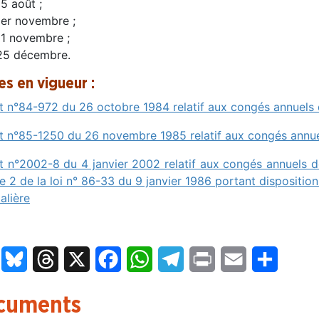
15 août ;
1er novembre ;
11 novembre ;
25 décembre.
es en vigueur :
t n°84-972 du 26 octobre 1984 relatif aux congés annuels d
t n°85-1250 du 26 novembre 1985 relatif aux congés annuels
t n°2002-8 du 4 janvier 2002 relatif aux congés annuels 
cle 2 de la loi n° 86-33 du 9 janvier 1986 portant disposition
alière
LinkedIn
Bluesky
Threads
X
Facebook
WhatsApp
Telegram
Print
Email
Partage
cuments