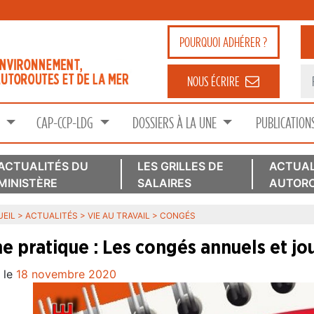
POURQUOI
ADHÉRER ?
NOUS ÉCRIRE
S
CAP-CCP-LDG
DOSSIERS À LA UNE
PUBLICATION
ACTUALITÉS DU
LES GRILLES DE
ACTUAL
MINISTÈRE
SALAIRES
AUTORO
EIL
>
ACTUALITÉS
>
VIE AU TRAVAIL
>
CONGÉS
he pratique : Les congés annuels et jou
 le
18 novembre 2020