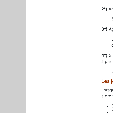
2°)
Ag
3°)
Ag
4°)
Si
à plei
Les 
Lorsqu
a droi