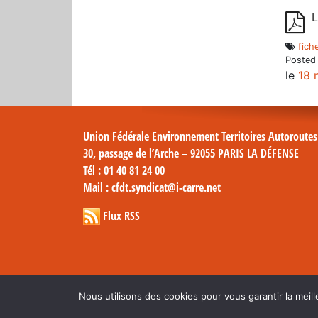
L
fich
Posted
le
18 
Union Fédérale Environnement Territoires Autoroute
30, passage de l’Arche – 92055 PARIS LA DÉFENSE
Tél
: 01 40 81 24 00
Mail
: cfdt.syndicat@i-carre.net
Flux RSS
Nous utilisons des cookies pour vous garantir la meill