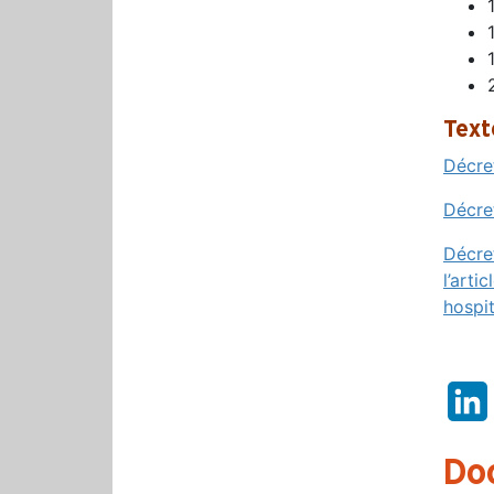
Text
Décre
Décre
Décre
l’arti
hospit
Do