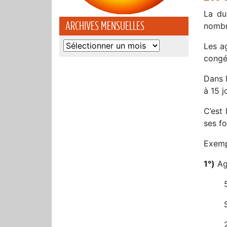
La du
ARCHIVES MENSUELLES
nombre
Archives
Les a
mensuelles
congé
Dans l
à 15 j
C’est
ses fo
Exemp
1°)
Age