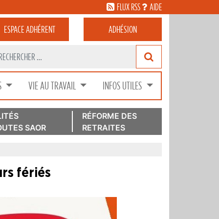
FLUX RSS
AIDE
ESPACE
ADHÉRENT
ADHÉSION
S
VIE AU TRAVAIL
INFOS UTILES
ITÉS
RÉFORME DES
UTES SAOR
RETRAITES
rs fériés