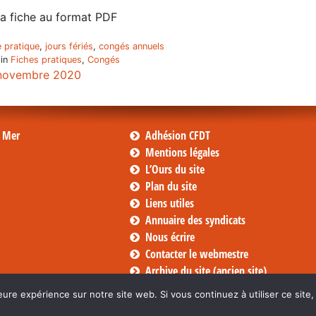
a fiche au format PDF
e pratique
,
jours fériés
,
congés annuels
 in
Fiches pratiques
,
Congés
novembre 2020
s Mer
Adhésion CFDT
Mentions légales
L’Ours du site
Plan du site
Liens utiles
Annuaire des syndicats
Nous écrire
Contacter le webmestre
Archive du site (ancien site)
eure expérience sur notre site web. Si vous continuez à utiliser ce sit