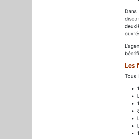
Dans 
disco
deuxi
ouvré
L’age
bénéf
Les 
Tous l
1