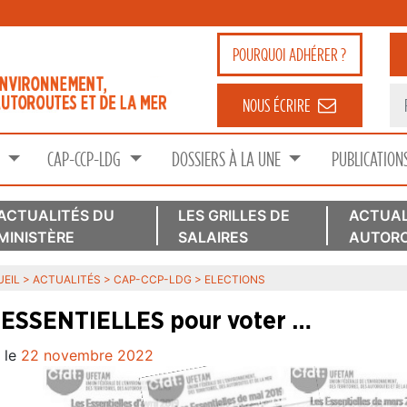
POURQUOI
ADHÉRER ?
NOUS ÉCRIRE
S
CAP-CCP-LDG
DOSSIERS À LA UNE
PUBLICATION
ACTUALITÉS DU
LES GRILLES DE
ACTUAL
MINISTÈRE
SALAIRES
AUTORO
EIL
>
ACTUALITÉS
>
CAP-CCP-LDG
>
ELECTIONS
 ESSENTIELLES pour voter …
 le
22 novembre 2022