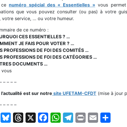
, ce
numéro spécial des « Essentielles »
vous permet 
mations que vous pouvez consulter (ou pas) à votre guise
, votre service, … ou votre humeur.
mmaire de ce numéro :
URQUOI CES ESSENTIELLES ? …
MMENT JE FAIS POUR VOTER ? …
S PROFESSIONS DE FOI DES COMITÉS …
S PROFESSIONS DE FOI DES CATÉGORIES …
TRES DOCUMENTS …
à vous
– – – – –
l’actualité est sur notre
site UFETAM-CFDT
(mise à jour 
– – – – –
LinkedIn
Bluesky
Threads
X
Facebook
WhatsApp
Telegram
Print
Email
Partage