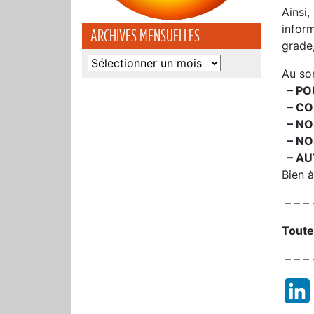
Ainsi
infor
ARCHIVES MENSUELLES
grade
Archives
Au so
mensuelles
– PO
– CO
– NO
– NO
– AU
Bien 
– – – 
Toute 
– – – 