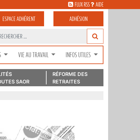
FLUX RSS
AIDE
ESPACE
ADHÉRENT
ADHÉSION
S
VIE AU TRAVAIL
INFOS UTILES
ITÉS
RÉFORME DES
UTES SAOR
RETRAITES