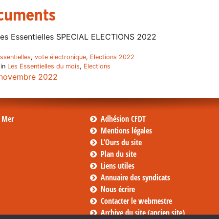
cuments
es Essentielles SPECIAL ELECTIONS 2022
essentielles
,
vote électronique
,
Elections 2022
 in
Les Essentielles du mois
,
Elections
novembre 2022
s Mer
Adhésion CFDT
Mentions légales
L’Ours du site
Plan du site
Liens utiles
Annuaire des syndicats
Nous écrire
Contacter le webmestre
Archive du site (ancien site)