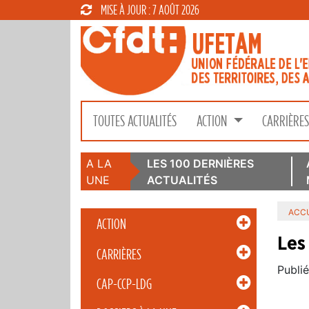
MISE À JOUR : 7 AOÛT 2026
TOUTES ACTUALITÉS
ACTION
CARRIÈRE
A LA
LES 100 DERNIÈRES
UNE
ACTUALITÉS
ACCU
ACTION
Les
CARRIÈRES
Publié
CAP-CCP-LDG