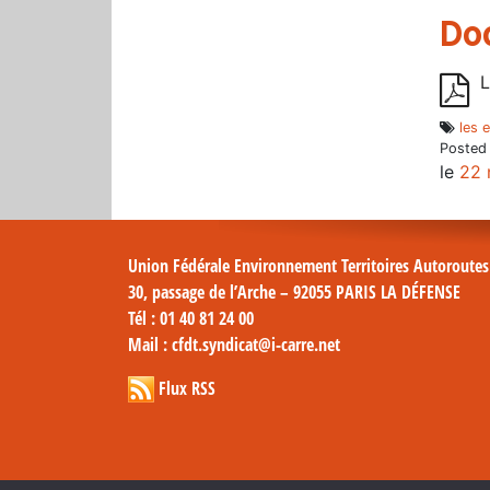
Do
L
les 
Posted
le
22 
Union Fédérale Environnement Territoires Autoroute
30, passage de l’Arche – 92055 PARIS LA DÉFENSE
Tél
: 01 40 81 24 00
Mail
: cfdt.syndicat@i-carre.net
Flux RSS