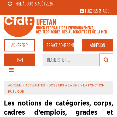
MISE À JOUR : 5 AOÛT 2026
FLUX RSS
AIDE
ADHÉRER ?
ESPACE
ADHÉRENT
ADHÉSION
ACCUEIL
>
ACTUALITÉS
>
DOSSIERS À LA UNE
>
LA FONCTION
PUBLIQUE
Les notions de catégories, corps,
cadres d’emplois, grades et