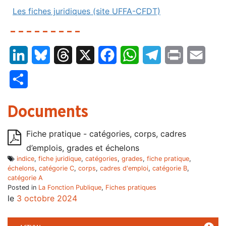
Les fiches juridiques (site UFFA-CFDT)
– – – – – – – – –
LinkedIn
Bluesky
Threads
X
Facebook
WhatsApp
Telegram
Print
Email
Partager
Documents
Fiche pratique - catégories, corps, cadres
d’emplois, grades et échelons
indice
,
fiche juridique
,
catégories
,
grades
,
fiche pratique
,
échelons
,
catégorie C
,
corps
,
cadres d'emploi
,
catégorie B
,
catégorie A
Posted in
La Fonction Publique
,
Fiches pratiques
le
3 octobre 2024