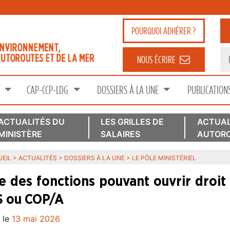
POURQUOI
ADHÉRER ?
NOUS ÉCRIRE
S
CAP-CCP-LDG
DOSSIERS À LA UNE
PUBLICATION
ACTUALITÉS DU
LES GRILLES DE
ACTUAL
MINISTÈRE
SALAIRES
AUTORO
EIL
>
ACTUALITÉS
>
DOSSIERS À LA UNE
>
LE PÔLE MINISTÉRIEL
te des fonctions pouvant ouvrir droit
 ou COP/A
 le
13 mai 2026