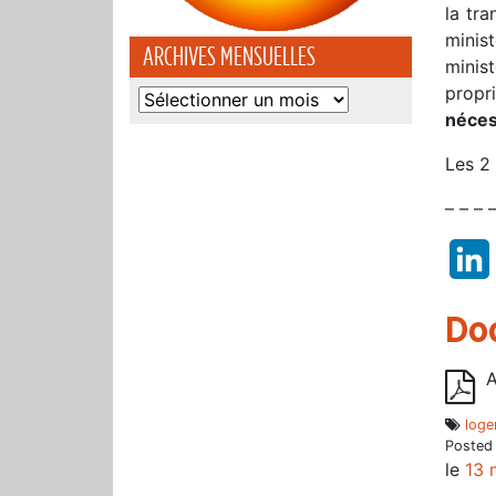
la tra
minis
ARCHIVES MENSUELLES
minis
propr
Archives
néces
mensuelles
Les 2 
– – – 
Do
A
loge
Posted
le
13 