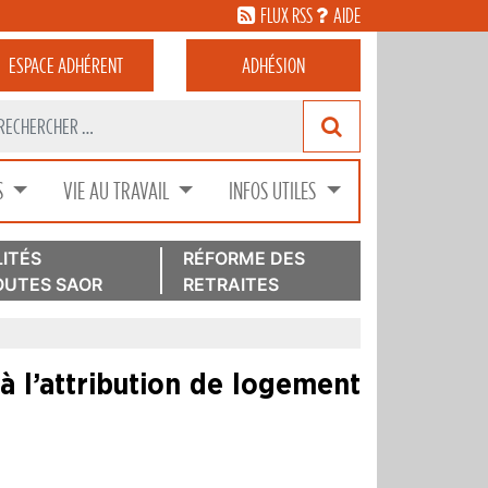
FLUX RSS
AIDE
ESPACE
ADHÉRENT
ADHÉSION
S
VIE AU TRAVAIL
INFOS UTILES
ITÉS
RÉFORME DES
UTES SAOR
RETRAITES
 à l’attribution de logement