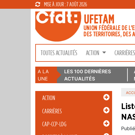
MISE À JOUR : 7 AOÛT 2026
TOUTES ACTUALITÉS
ACTION
CARRIÈRE
A LA
LES 100 DERNIÈRES
UNE
ACTUALITÉS
ACCU
ACTION
Lis
CARRIÈRES
NAS
CAP-CCP-LDG
Publié