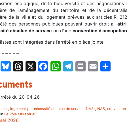
nsition écologique, de la biodiversité et des négociations i
tère de l’aménagement du territoire et de la décentrali
tère de la ville et du logement prévues aux articles R. 2
iété des personnes publiques pouvant ouvrir droit à l’
attr
sité absolue de service
ou d’une
convention d’occupation
listes sont intégrées dans l’arrêté en pièce jointe
– – – – – –
LinkedIn
Bluesky
Threads
X
Facebook
WhatsApp
Telegram
Print
Email
Partage
cuments
rrêté du 20-04-26
ment
,
logement par nécessité absolue de service (NAS)
,
NAS
,
convention 
 in
Le Pôle Ministériel
mai 2026