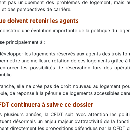
tent pas uniquement des problèmes de logement, mais au
l et des perspectives de carrière.
ue doivent retenir les agents
 constitue une évolution importante de la politique du loge
ise principalement à :
développer les logements réservés aux agents des trois fon
permettre une meilleure rotation de ces logements grâce à l
renforcer les possibilités de réservation lors des opérat
public.
vanche, elle ne crée pas de droit nouveau au logement pou
eule, de réponse à la pénurie de logements accessibles dans 
FDT continuera à suivre ce dossier
s plusieurs années, la CFDT suit avec attention les poli
ituent désormais un enjeu majeur d’attractivité de la fonct
gnent directement les propositions défendues par la CFDT d