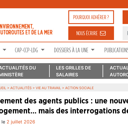
POURQUOI
ADHÉRER ?
NOUS ÉCRIRE
S
CAP-CCP-LDG
DOSSIERS À LA UNE
PUBLICATION
ACTUALITÉS DU
LES GRILLES DE
ACTUAL
MINISTÈRE
SALAIRES
AUTORO
EIL
>
ACTUALITÉS
>
VIE AU TRAVAIL
>
ACTION SOCIALE
ement des agents publics : une nouvell
logement… mais des interrogations 
 le
2 juillet 2026