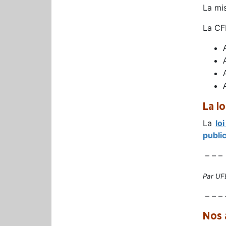
La mis
La CFD
La l
La
lo
publi
– – –
Par U
– – – 
Nos 