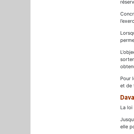
réserv
Concr
l’exer
Lorsqu
permet
L’obje
sorten
obten
Pour l
et de 
Dava
La lo
Jusqu’
elle p