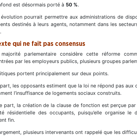
afond est désormais porté à
50 %
.
 évolution pourrait permettre aux administrations de dis
ents destinés à leurs agents, notamment dans les secteurs
.
exte qui ne fait pas consensus
 majorité parlementaire considère cette réforme com
trées par les employeurs publics, plusieurs groupes parlem
itiques portent principalement sur deux points.
part, les opposants estiment que la loi ne répond pas aux c
ment l’insuffisance de logements sociaux construits.
re part, la création de la clause de fonction est perçue p
lité résidentielle des occupants, puisqu’elle organise l
nt fin.
argement, plusieurs intervenants ont rappelé que les difficul