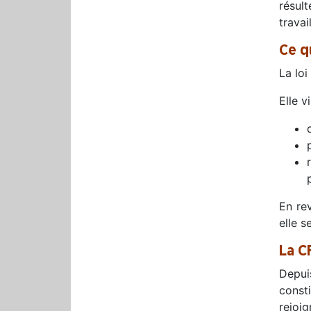
résul
travai
Ce q
La loi
Elle v
En re
elle s
La C
Depui
const
rejoi