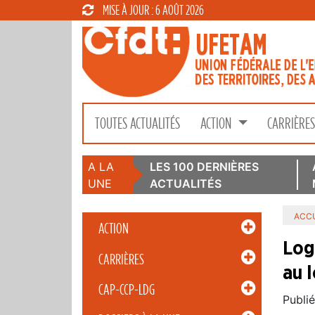
MISE À JOUR : 6 AOÛT 2026
TOUTES ACTUALITÉS
ACTION
CARRIÈRE
A LA
LES 100 DERNIÈRES
UNE
ACTUALITÉS
ACCU
ACTION
Log
CARRIÈRES
au 
CAP-CCP-LDG
Publié