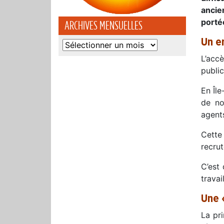
ancie
porté
ARCHIVES MENSUELLES
Un e
Archives
mensuelles
L’acc
public
En Île
de no
agents
Cette
recru
C’est
travai
Une 
La pri