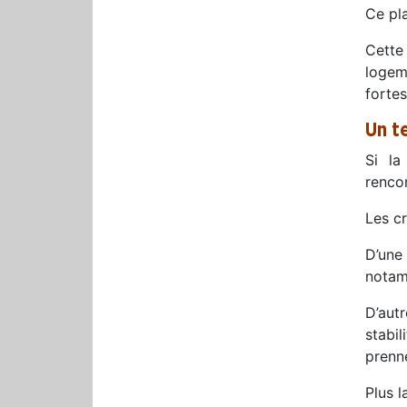
Ce pl
Cette
logem
fortes
Un t
Si la
rencon
Les cr
D’une 
notam
D’aut
stabi
prenne
Plus l