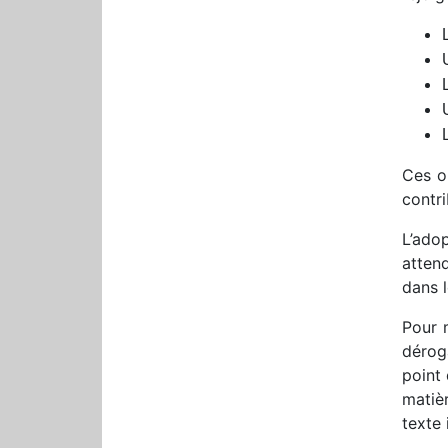
Ces o
contri
L’ado
atten
dans 
Pour 
déroga
point 
matièr
texte 