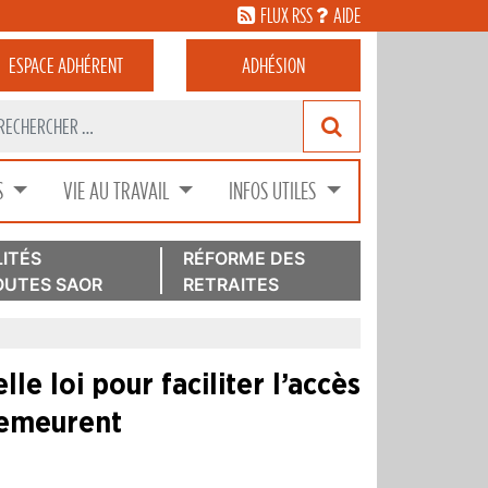
FLUX RSS
AIDE
ESPACE
ADHÉRENT
ADHÉSION
S
VIE AU TRAVAIL
INFOS UTILES
ITÉS
RÉFORME DES
UTES SAOR
RETRAITES
e loi pour faciliter l’accès
demeurent