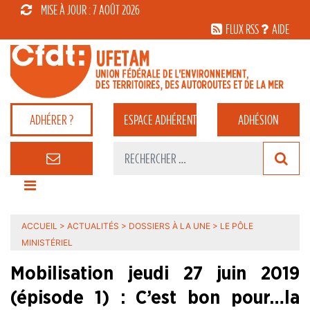
MISE À JOUR : 7 AOÛT 2026
FLUX RSS
AIDE
ADHÉRER ?
ESPACE
ADHÉRENT
ADHÉSION
ACCUEIL
>
ACTUALITÉS
>
DOSSIERS À LA UNE
>
LE PÔLE
MINISTÉRIEL
Mobilisation jeudi 27 juin 2019
(épisode 1) : C’est bon pour…la