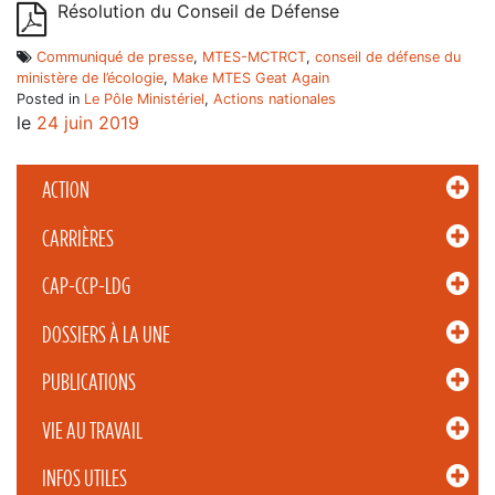
Résolution du Conseil de Défense
Communiqué de presse
,
MTES-MCTRCT
,
conseil de défense du
ministère de l’écologie
,
Make MTES Geat Again
Posted in
Le Pôle Ministériel
,
Actions nationales
le
24 juin 2019
ACTION
CARRIÈRES
CAP-CCP-LDG
DOSSIERS À LA UNE
PUBLICATIONS
VIE AU TRAVAIL
INFOS UTILES