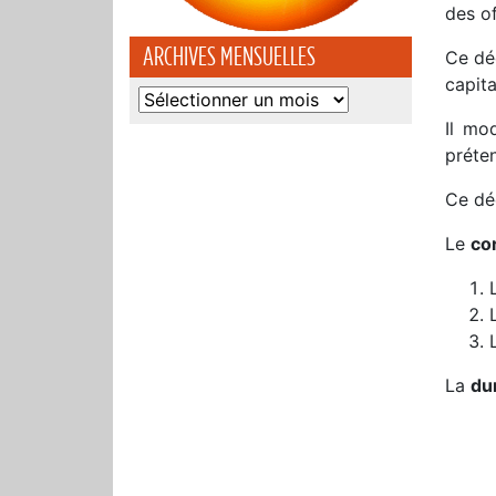
des of
ARCHIVES MENSUELLES
Ce dé
capita
Archives
mensuelles
Il mo
préten
Ce déc
Le
co
La
du