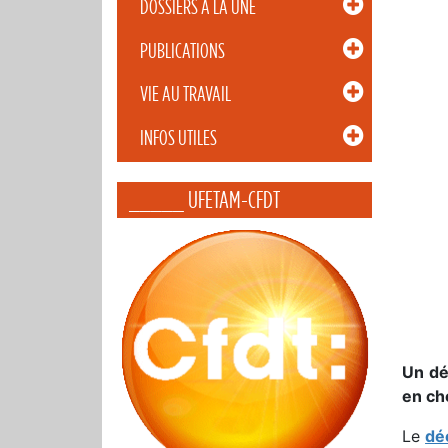
DOSSIERS À LA UNE
PUBLICATIONS
VIE AU TRAVAIL
INFOS UTILES
_____ UFETAM-CFDT
Un dé
en ch
Le
dé