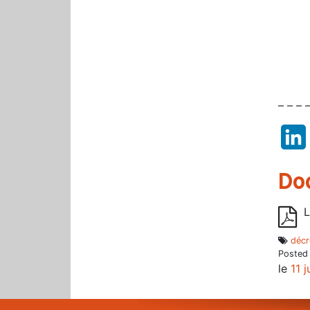
– – – 
Do
L
décr
Posted
le
11 j