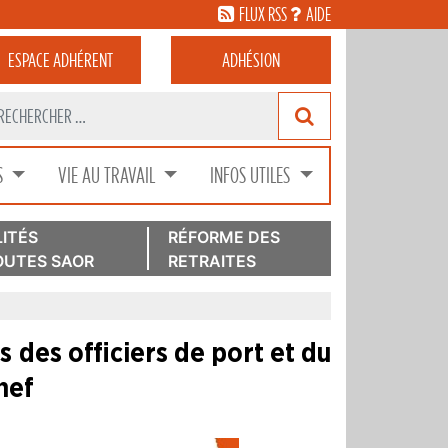
FLUX RSS
AIDE
ESPACE
ADHÉRENT
ADHÉSION
S
VIE AU TRAVAIL
INFOS UTILES
ITÉS
RÉFORME DES
UTES SAOR
RETRAITES
s des officiers de port et du
hef