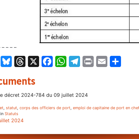
– – – – –
LinkedIn
Bluesky
Threads
X
Facebook
WhatsApp
Telegram
Print
Email
Partage
cuments
e décret 2024-784 du 09 juillet 2024
et
,
statut
,
corps des officiers de port
,
emploi de capitaine de port en che
 in
Statuts
uillet 2024