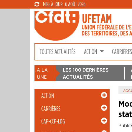
MISE À JOUR : 6 AOÛT 2026
TOUTES ACTUALITÉS
ACTION
CARRIÈRE
A LA
LES 100 DERNIÈRES
UNE
ACTUALITÉS
ACCU
ACTION
Mod
CARRIÈRES
sta
CAP-CCP-LDG
Publié