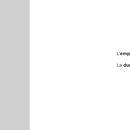
.
L’
empl
La
du