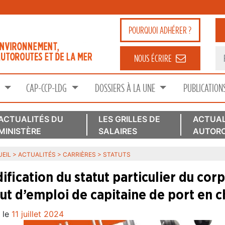
POURQUOI
ADHÉRER ?
NOUS ÉCRIRE
S
CAP-CCP-LDG
DOSSIERS À LA UNE
PUBLICATION
ACTUALITÉS DU
LES GRILLES DE
ACTUAL
MINISTÈRE
SALAIRES
AUTORO
EIL
>
ACTUALITÉS
>
CARRIÈRES
>
STATUTS
ification du statut particulier du corp
tut d’emploi de capitaine de port en c
 le
11 juillet 2024