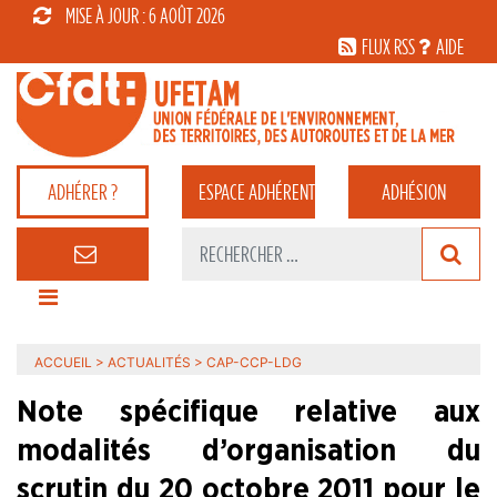
MISE À JOUR : 6 AOÛT 2026
FLUX RSS
AIDE
ADHÉRER ?
ESPACE
ADHÉRENT
ADHÉSION
ACCUEIL
>
ACTUALITÉS
>
CAP-CCP-LDG
Note spécifique relative aux
modalités d’organisation du
scrutin du 20 octobre 2011 pour le