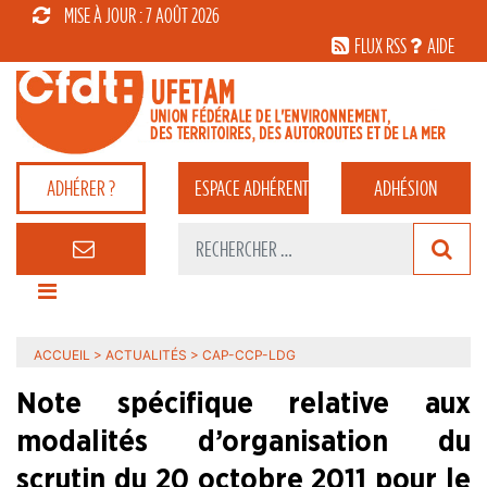
MISE À JOUR : 7 AOÛT 2026
FLUX RSS
AIDE
ADHÉRER ?
ESPACE
ADHÉRENT
ADHÉSION
ACCUEIL
>
ACTUALITÉS
>
CAP-CCP-LDG
Note spécifique relative aux
modalités d’organisation du
scrutin du 20 octobre 2011 pour le