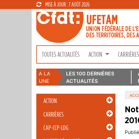
MISE À JOUR : 7 AOÛT 2026
TOUTES ACTUALITÉS
ACTION
CARRIÈRE
A LA
LES 100 DERNIÈRES
UNE
ACTUALITÉS
ACCU
ACTION
Not
CARRIÈRES
201
CAP-CCP-LDG
Publié