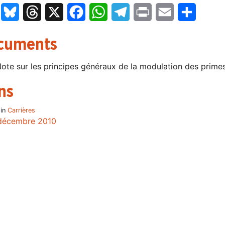
LinkedIn
Bluesky
Threads
X
Facebook
WhatsApp
Telegram
Print
Email
Partage
cuments
ote sur les principes généraux de la modulation des prim
ns
 in
Carrières
décembre 2010