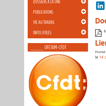
DOSSIERS À LA UNE
PUBLICATIONS
Do
VIE AU TRAVAIL
N
INFOS UTILES
Lie
_____ UFETAM-CFDT
Posted
le
14 