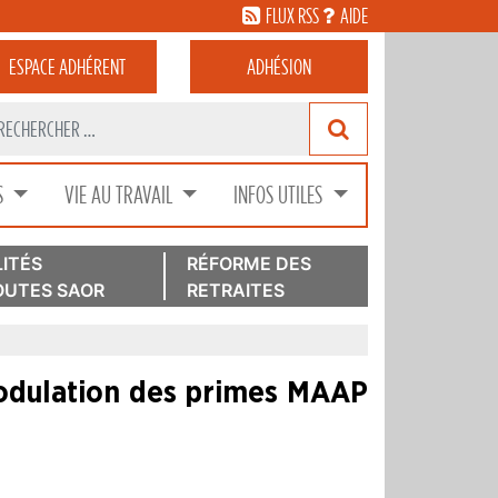
FLUX RSS
AIDE
ESPACE
ADHÉRENT
ADHÉSION
S
VIE AU TRAVAIL
INFOS UTILES
ITÉS
RÉFORME DES
UTES SAOR
RETRAITES
modulation des primes MAAP