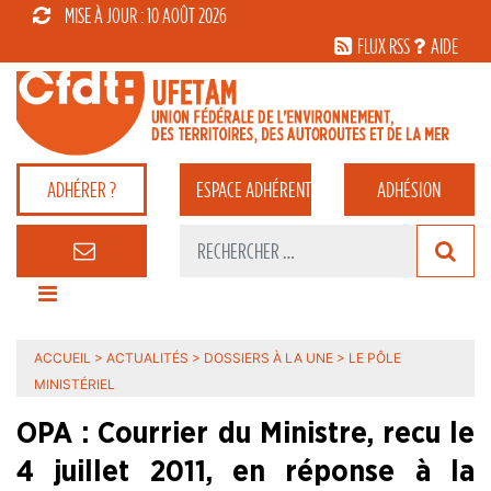
MISE À JOUR : 10 AOÛT 2026
FLUX RSS
AIDE
ADHÉRER ?
ESPACE
ADHÉRENT
ADHÉSION
ACCUEIL
>
ACTUALITÉS
>
DOSSIERS À LA UNE
>
LE PÔLE
MINISTÉRIEL
OPA : Courrier du Ministre, recu le
4 juillet 2011, en réponse à la