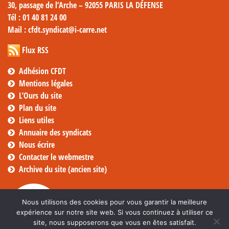
30, passage de l’Arche – 92055 PARIS LA DÉFENSE
Tél
: 01 40 81 24 00
Mail
: cfdt.syndicat@i-carre.net
Flux RSS
Adhésion CFDT
Mentions légales
L’Ours du site
Plan du site
Liens utiles
Annuaire des syndicats
Nous écrire
Contacter le webmestre
Archive du site (ancien site)
Nous utilisons des cookies pour vous garantir la meilleure
expérience sur notre site web. Si vous continuez à utiliser ce
site, nous supposerons que vous en êtes satisfait.