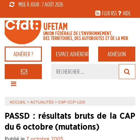
MISE À JOUR : 7 AOÛT 2026
FLUX RSS
AIDE
ADHÉRER ?
ESPACE
ADHÉRENT
ADHÉSION
ACCUEIL
>
ACTUALITÉS
>
CAP-CCP-LDG
PASSD : résultats bruts de la CAP
du 6 octobre (mutations)
Publié le
7 octobre 2005